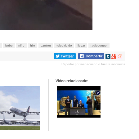
bebe
niño
hijo
camion
teledirigido
llevar
radiocontrol
Compartir
Compartir
Compartir
en
en
en
Reportar por inadecuado o fuente incorrecta
tumblr
Google+
meneame
Vídeo relacionado: