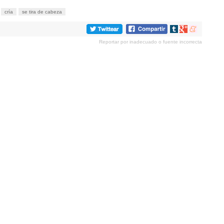
cría
se tira de cabeza
Compartir
Compartir
Compartir
en
en
en
Reportar por inadecuado o fuente incorrecta
tumblr
Google+
meneame