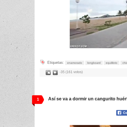
Etiquetas:
enamorado
longboard
equilibrio
chi
-35 (161 votos)
Así se va a dormir un cangurito hué
1