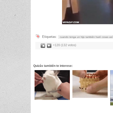
Etiquetas:
cuando tenga un hijo también haré cosas así
+120 (132 votos)
Quizás también te interese: