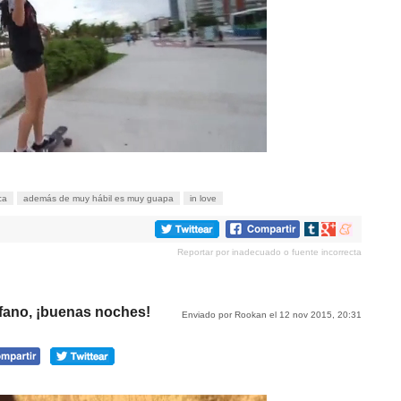
ca
además de muy hábil es muy guapa
in love
Compartir
Compartir
Compartir
en
en
en
Reportar por inadecuado o fuente incorrecta
tumblr
Google+
meneame
rfano, ¡buenas noches!
Enviado por Rookan el 12 nov 2015, 20:31