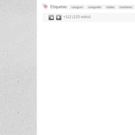
Etiquetas:
canguro
cangurito
bolsa
huerfano
+112 (120 votos)