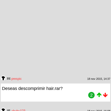
#4
prespic
18 nov 2015, 14:37
Deseas descomprimir hair.rar?
2
#5
abuby123