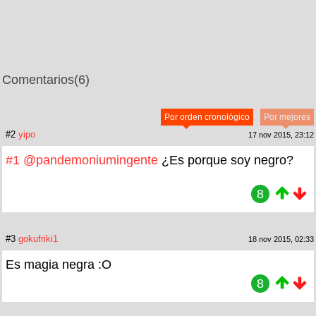
Comentarios
(6)
Por orden cronológico
Por mejores
#2
yipo
17 nov 2015, 23:12
#1
@pandemoniumingente
¿Es porque soy negro?
8
#3
gokufriki1
18 nov 2015, 02:33
Es magia negra :O
8