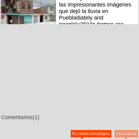
las impresionantes imágenes
que dejó la lluvia en
Puebladiately and
people\u2019s homes are
getting flooded
Comentarios
(1)
Por orden cronológico
Por mejores