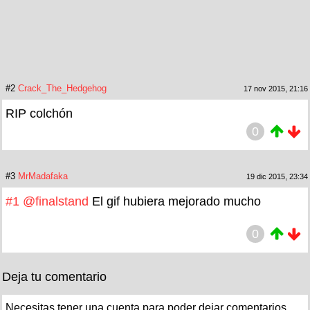
#2
Crack_The_Hedgehog
17 nov 2015, 21:16
RIP colchón
0
#3
MrMadafaka
19 dic 2015, 23:34
#1
@finalstand
El gif hubiera mejorado mucho
0
Deja tu comentario
Necesitas tener una cuenta para poder dejar comentarios.