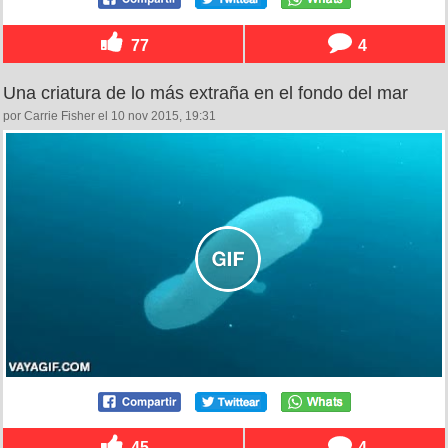
77
4
Una criatura de lo más extraña en el fondo del mar
por Carrie Fisher el 10 nov 2015, 19:31
45
4