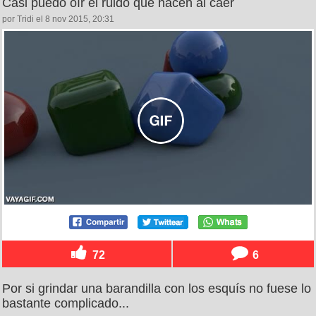
Casi puedo oír el ruido que hacen al caer
por Tridi el 8 nov 2015, 20:31
72
6
Por si grindar una barandilla con los esquís no fuese lo
bastante complicado...