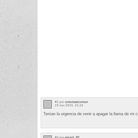
#1 por
untomatecomun
15 nov 2015, 21:24
Tenían la urgencia de venir a apagar la llama de mi 
#3 por
wizard_95