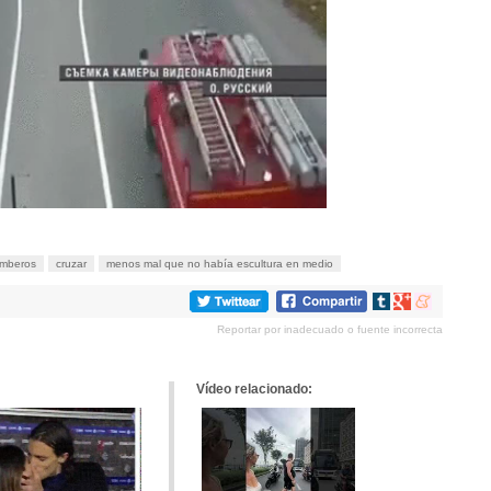
omberos
cruzar
menos mal que no había escultura en medio
Compartir
Compartir
Compartir
en
en
en
Reportar por inadecuado o fuente incorrecta
tumblr
Google+
meneame
Vídeo relacionado: