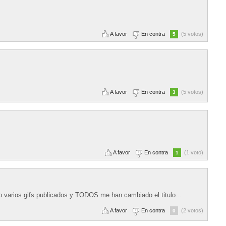
A favor
En contra
(5 votos)
5
A favor
En contra
(5 votos)
3
A favor
En contra
(1 voto)
1
o varios gifs publicados y TODOS me han cambiado el titulo...
A favor
En contra
(2 votos)
0