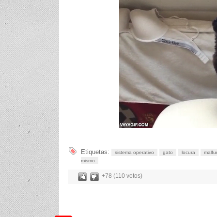
Etiquetas:
sistema operativo
gato
locura
malfu
mismo
+78 (110 votos)