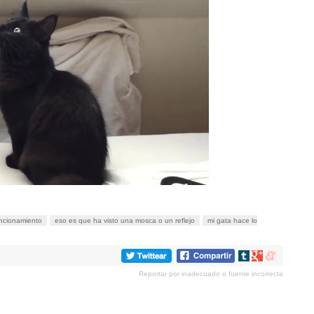
ncionamiento
eso es que ha visto una mosca o un reflejo
mi gata hace lo
Compartir
Compartir
Compartir
en
en
en
Reportar por inadecuado o fuente incorrecta
tumblr
Google+
meneame