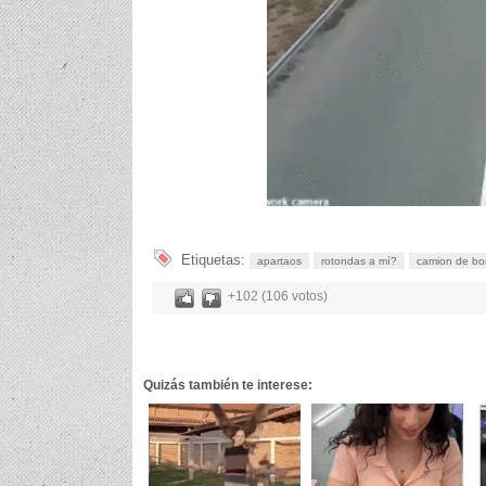
Etiquetas:
apartaos
rotondas a mí?
camion de b
+102 (106 votos)
Quizás también te interese: