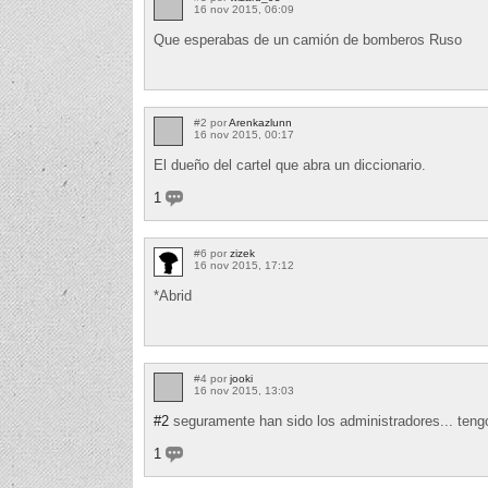
16 nov 2015, 06:09
Que esperabas de un camión de bomberos Ruso
#2 por
Arenkazlunn
16 nov 2015, 00:17
El dueño del cartel que abra un diccionario.
1
#6 por
zizek
16 nov 2015, 17:12
*Abrid
#4 por
jooki
16 nov 2015, 13:03
#2
seguramente han sido los administradores... teng
1