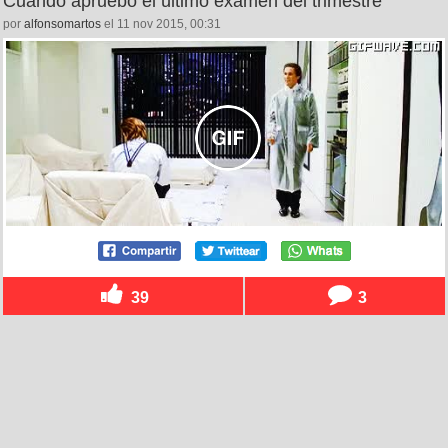
Cuando apruebo el último examen del trimestre
por
alfonsomartos
el 11 nov 2015, 00:31
39
3