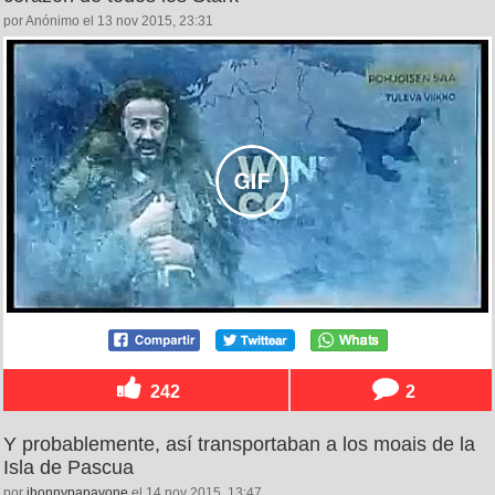
por Anónimo el 13 nov 2015, 23:31
242
2
Y probablemente, así transportaban a los moais de la
Isla de Pascua
por
jhonnypapayone
el 14 nov 2015, 13:47