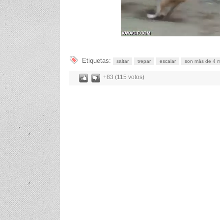
Etiquetas:
saltar
trepar
escalar
son más de 4 m
+83 (115 votos)