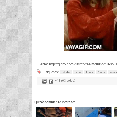
Fuente: http://giphy.com/gifs/coffee-morning-full
Etiquetas:
brindar
tazas
fuerte
fuerza
romp
+43 (63 votos)
Quizás también te interese: