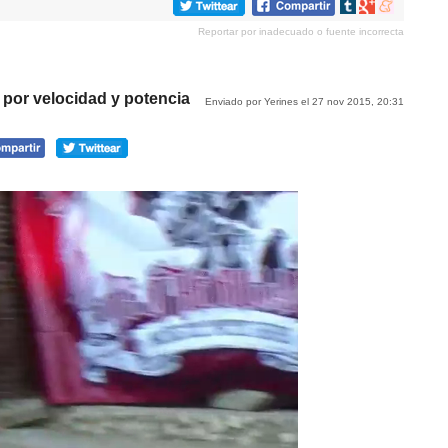
Compartir
Compartir
Compartir
en
en
en
Reportar por inadecuado o fuente incorrecta
tumblr
Google+
meneame
 por velocidad y potencia
Enviado por Yerines el 27 nov 2015, 20:31