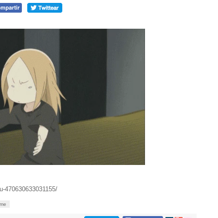
ku-470630633031155/
ime