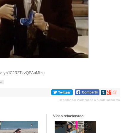
-house-yoJC2R2TkvQPAuMInu
er
Compartir
Compartir
Compartir
en
en
en
Reportar por inadecuado o fuente incorrecta
tumblr
Google+
meneame
Vídeo relacionado: