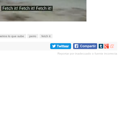
etros lo que sube
perro
fetch it
Compartir
Compartir
Compartir
en
en
en
Reportar por inadecuado o fuente incorrecta
tumblr
Google+
meneame