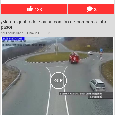
123
3
¡Me da igual todo, soy un camión de bomberos, abrir
paso!
por Esculpture el 11 nov 2015, 16:31