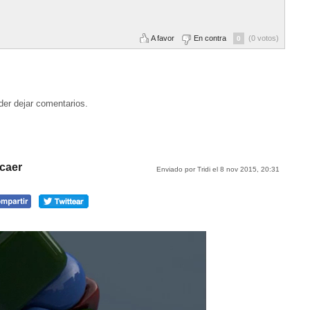
A favor
En contra
(0 votos)
0
der dejar comentarios.
 caer
Enviado por Tridi el 8 nov 2015, 20:31