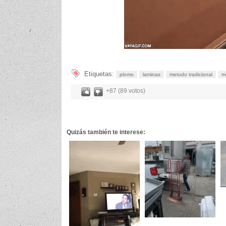
Etiquetas:
plomo
laminas
metodo tradicional
m
+87 (89 votos)
Quizás también te interese: