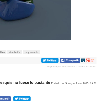
diblu
simulación
muy currado
Compartir
Compartir
Compartir
en
en
en
Reportar por inadecuado o fuente incorrecta
tumblr
Google+
meneame
 esquís no fuese lo bastante
Enviado por Snowy el 7 nov 2015, 19:31