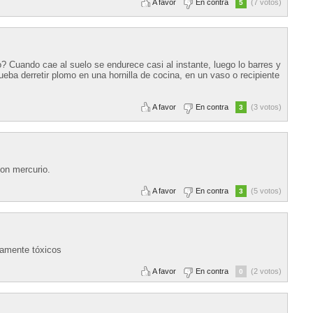
A favor
En contra
(7 votos)
5
 Cuando cae al suelo se endurece casi al instante, luego lo barres y
ueba derretir plomo en una hornilla de cocina, en un vaso o recipiente
A favor
En contra
(3 votos)
3
on mercurio.
A favor
En contra
(5 votos)
3
damente tóxicos
A favor
En contra
(2 votos)
0