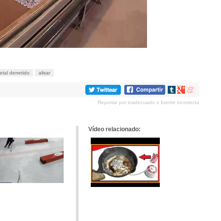
etal derretido
alisar
Compartir
Compartir
Compartir
en
en
en
Reportar por inadecuado o fuente incorrecta
tumblr
Google+
meneame
Vídeo relacionado: