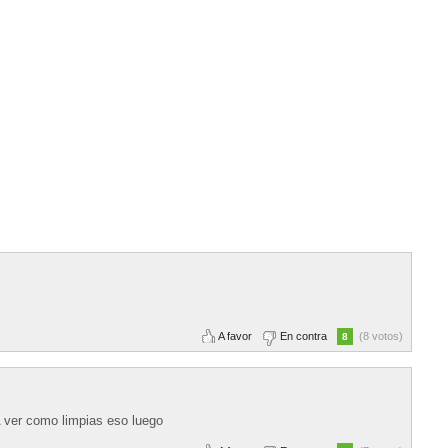
A favor
En contra
(8 votos)
8
A ver como limpias eso luego