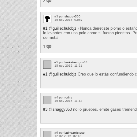
2
#3 por
shaggy360
15 nov 2015, 03:57
#1
@guillechulobjz
¿Nunca derretiste plomo o estaño?
lo levantas con una pala como si fueran piedritas. Pr
de metal
1
#5 por
krakatoangus33
15 nov 2015, 11:51
#1
@guillechulobjz
Creo que lo estás confundiendo c
#4 por
rorins
15 nov 2015, 11:42
#3
@shaggy360
no lo pruebes, emite gases tremen
#6 por
latinoamistoso
12 dic 2015, 02:13