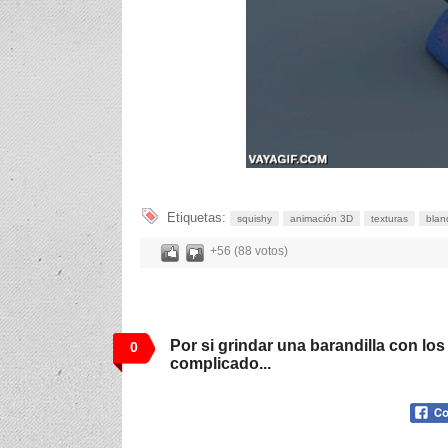
Etiquetas:
squishy
animación 3D
texturas
blan
+56 (88 votos)
Por si grindar una barandilla con los
0
complicado...