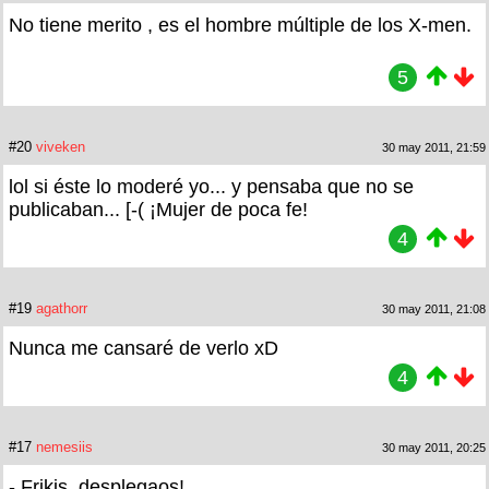
No tiene merito , es el hombre múltiple de los X-men.
5
#20
viveken
30 may 2011, 21:59
lol si éste lo moderé yo... y pensaba que no se
publicaban... [-( ¡Mujer de poca fe!
4
#19
agathorr
30 may 2011, 21:08
Nunca me cansaré de verlo xD
4
#17
nemesiis
30 may 2011, 20:25
- Frikis, desplegaos!