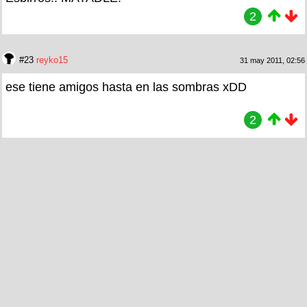
2
#23
reyko15
31 may 2011, 02:56
ese tiene amigos hasta en las sombras xDD
2