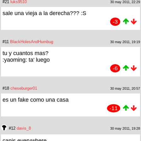
#21
luks9510
30 may 2011, 22:29
sale una vieja a la derecha??? :S
-3
#11
BlackHolesAndHumbug
30 may 2011, 19:19
tu y cuantos mas?
:yaoming: ta' luego
-6
#18
cheseburger01
30 may 2011, 20:57
es un fake como una casa
-11
#12
davis_8
30 may 2011, 19:28
canis everywhere