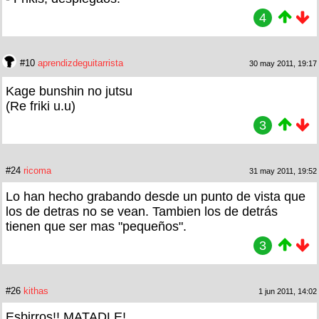
4
#10
aprendizdeguitarrista
30 may 2011, 19:17
Kage bunshin no jutsu
(Re friki u.u)
3
#24
ricoma
31 may 2011, 19:52
Lo han hecho grabando desde un punto de vista que
los de detras no se vean. Tambien los de detrás
tienen que ser mas "pequeños".
3
#26
kithas
1 jun 2011, 14:02
Esbirros!! MATADLE!