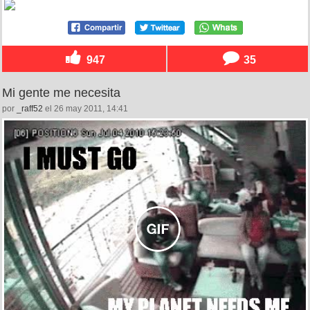
947
35
Mi gente me necesita
por
_raff52
el 26 may 2011, 14:41