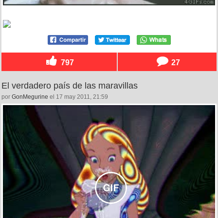
797
27
El verdadero país de las maravillas
por
GonMegurine
el 17 may 2011, 21:59