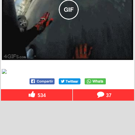
534
37