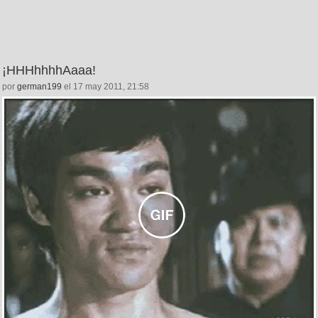
¡HHHhhhhAaaa!
por
german199
el 17 may 2011, 21:58