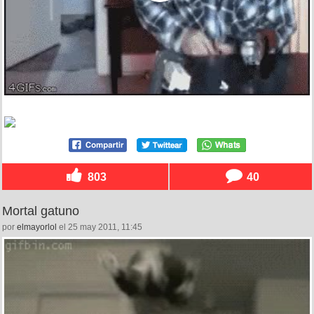
803
40
Mortal gatuno
por
elmayorlol
el 25 may 2011, 11:45