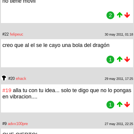
no tiene movil
2
#22
felipeuc
30 may 2011, 01:18
creo que al el se le cayo una bola del dragón
1
#20
ehack
29 may 2011, 17:25
#19
alla tu con tu idea... solo te digo que no lo pongas
en vibracion....
1
#9
advx100pre
27 may 2011, 22:25