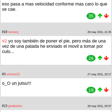
eso pasa a mas velocidad conforme mas caro lo que
se cae.
35
#18
escavy
28 may 2011, 21:35
#2
yo soy también de poner el pie, pero más de una
vez de una patada he enviado el movil a tomar por
culo...
26
#3
vimuro12
27 may 2011, 20:17
o_O un jutsu!!!
19
#13
jandoskio
28 may 2011, 03:37