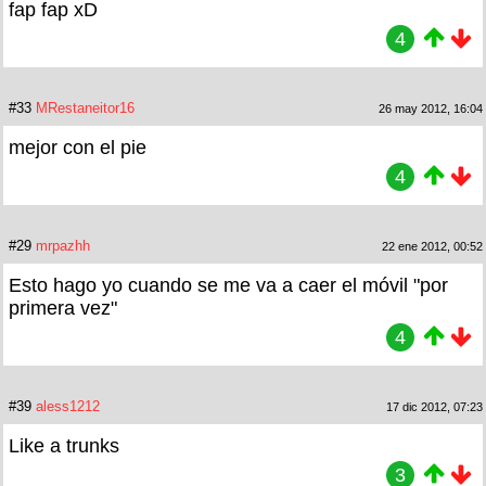
fap fap xD
4
#33
MRestaneitor16
26 may 2012, 16:04
mejor con el pie
4
#29
mrpazhh
22 ene 2012, 00:52
Esto hago yo cuando se me va a caer el móvil "por
primera vez"
4
#39
aless1212
17 dic 2012, 07:23
Like a trunks
3