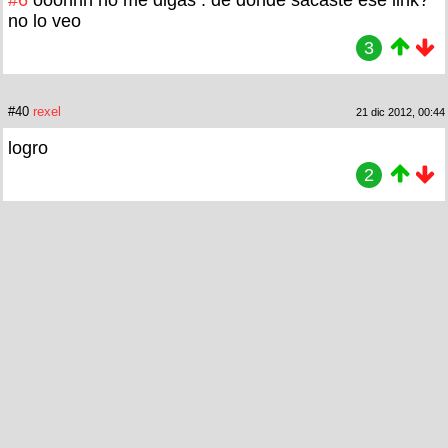
#6
ooohhh no me digas . de donde sacaste ese link?
no lo veo
3
#40
rexel
21 dic 2012, 00:44
logro
2