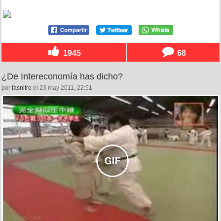
1945
68
¿De Intereconomía has dicho?
por
fasnitro
el 23 may 2011, 22:51