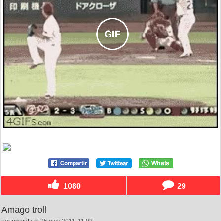
1080
29
Amago troll