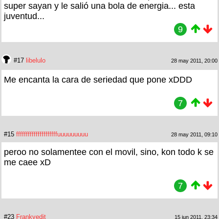
super sayan y le salió una bola de energia... esta
juventud...
9
#17
libelulo
28 may 2011, 20:00
Me encanta la cara de seriedad que pone xDDD
7
#15
fffffffffffffffffffffuuuuuuuuu
28 may 2011, 09:10
peroo no solamentee con el movil, sino, kon todo k se
me caee xD
7
#23
Frankyedit
15 jun 2011, 23:34