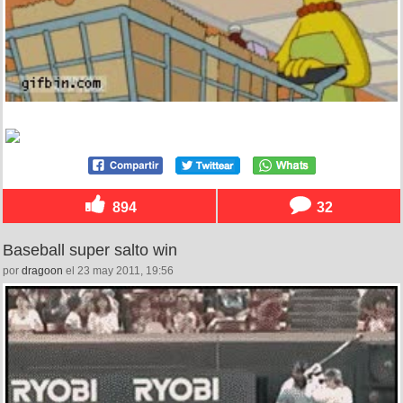
894
32
Baseball super salto win
por
dragoon
el 23 may 2011, 19:56