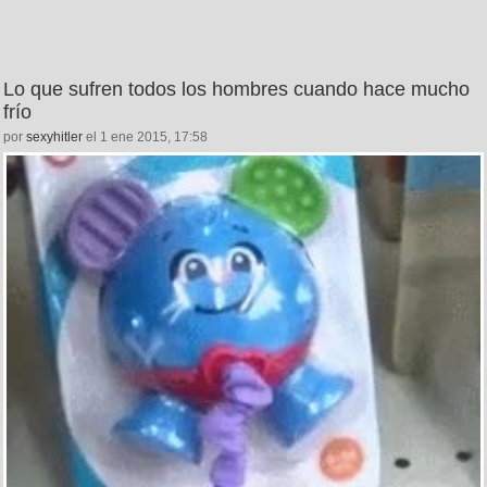
Lo que sufren todos los hombres cuando hace mucho
frío
por
sexyhitler
el 1 ene 2015, 17:58