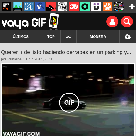
ÚLTIMOS
TOP
MODERA
Querer ir de listo haciendo derrapes en un parking y...
por Runier el 31 dic 2014, 21:31