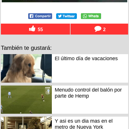
55
2
También te gustará:
El último día de vacaciones
Menudo control del balón por
parte de Hemp
Y asi es un dia mas en el
metro de Nueva York