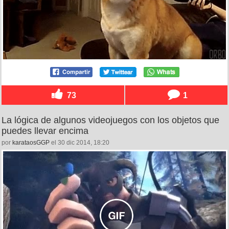
73
1
La lógica de algunos videojuegos con los objetos que
puedes llevar encima
por
karataosGGP
el 30 dic 2014, 18:20