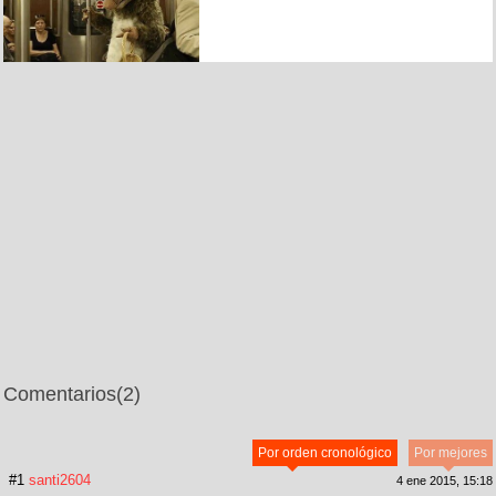
Comentarios
(2)
Por orden cronológico
Por mejores
#1
santi2604
4 ene 2015, 15:18