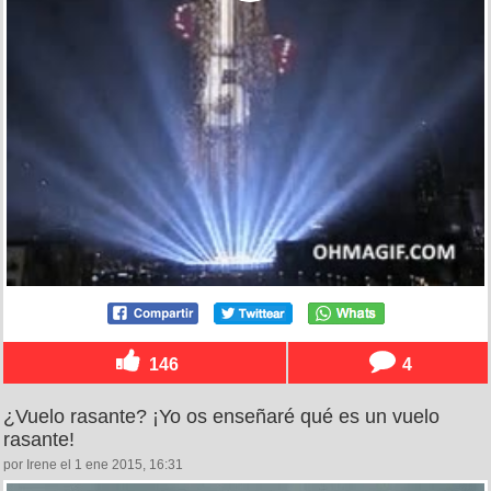
146
4
¿Vuelo rasante? ¡Yo os enseñaré qué es un vuelo
rasante!
por Irene el 1 ene 2015, 16:31