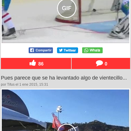
86
0
Pues parece que se ha levantado algo de vientecillo...
por Tifus el 1 ene 2015, 15:31