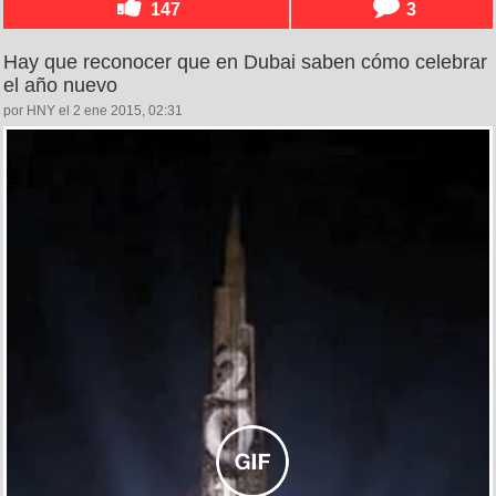
147
3
Hay que reconocer que en Dubai saben cómo celebrar
el año nuevo
por HNY el 2 ene 2015, 02:31