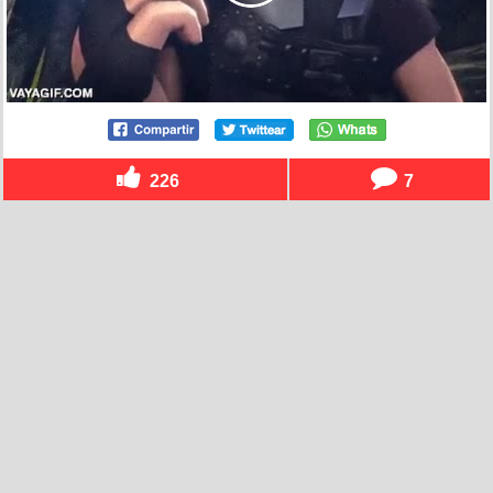
226
7