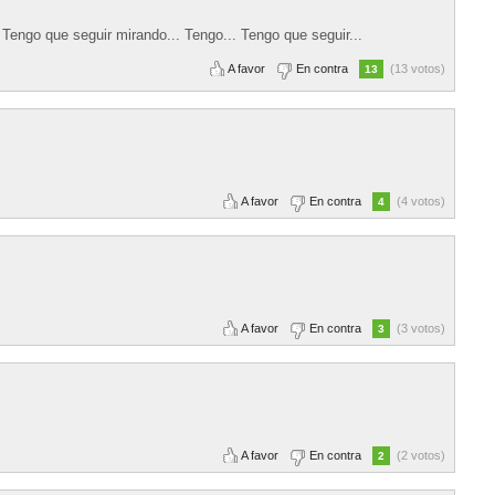
? Tengo que seguir mirando... Tengo... Tengo que seguir...
A favor
En contra
(13 votos)
13
A favor
En contra
(4 votos)
4
A favor
En contra
(3 votos)
3
A favor
En contra
(2 votos)
2