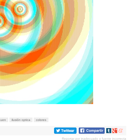
quen
ilusión optica
colores
Compartir
Compartir
Compartir
en
en
en
Reportar por inadecuado o fuente incorrecta