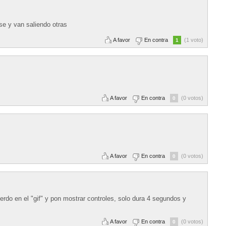
se y van saliendo otras
A favor
En contra
(1 voto)
1
A favor
En contra
(0 votos)
0
A favor
En contra
(0 votos)
0
erdo en el "gif" y pon mostrar controles, solo dura 4 segundos y
A favor
En contra
(0 votos)
0