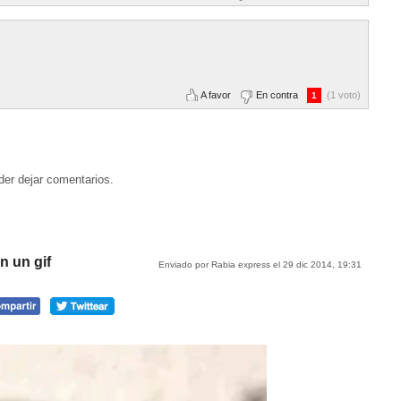
A favor
En contra
(1 voto)
1
der dejar comentarios.
 un gif
Enviado por Rabia express el 29 dic 2014, 19:31