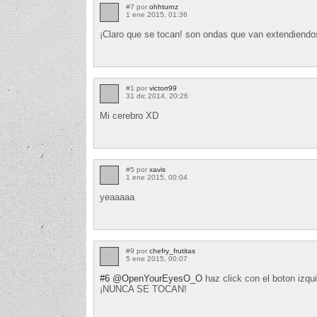
#7 por
ohhturnz
1 ene 2015, 01:36
¡Claro que se tocan! son ondas que van extendiendo
#1 por
victorr99
31 dic 2014, 20:26
Mi cerebro XD
#5 por
xavis
1 ene 2015, 00:04
yeaaaaa
#9 por
chefry_frutitas
5 ene 2015, 00:07
#6
@OpenYourEyesO_O
haz click con el boton izqui
¡NUNCA SE TOCAN!