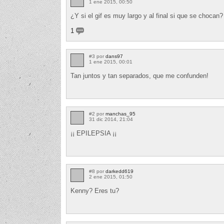
1 ene 2015, 00:50
¿Y si el gif es muy largo y al final si que se chocan
1
#3 por
dans97
1 ene 2015, 00:01
Tan juntos y tan separados, que me confunden!
#2 por
manchas_95
31 dic 2014, 21:04
¡¡ EPILEPSIA ¡¡
#8 por
darkedd619
2 ene 2015, 01:50
Kenny? Eres tu?