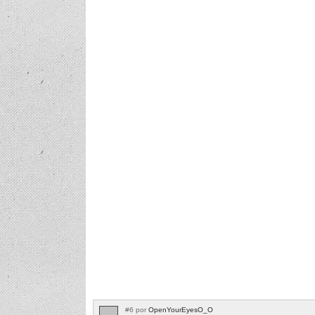
#6 por
OpenYourEyesO_O