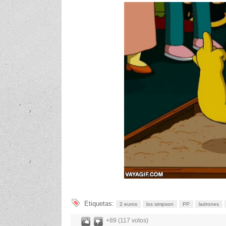
Etiquetas:
2 euros
los simpson
PP
ladrones
+89 (117 votos)