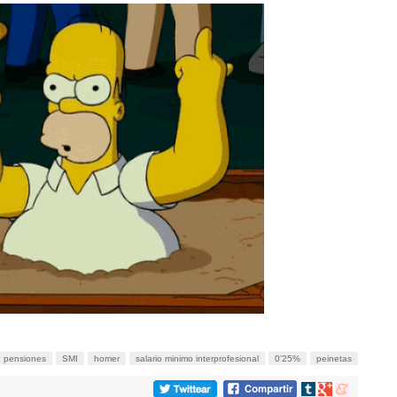
pensiones
SMI
homer
salario minimo interprofesional
0'25%
peinetas
Compartir
Compartir
Compartir