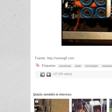
Fuente: http://senorgif.com
Etiquetas:
zanahoria
pelar
tecnología
maquina
+27 (55 votos)
Quizás también te interese: