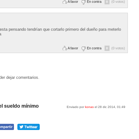
A favor
En contra
(0 votos)
0
esta pensando tendrían que cortarlo primero del dueño para meterlo
a
A favor
En contra
(0 votos)
0
der dejar comentarios.
del sueldo mínimo
Enviado por
konas
el 28 dic 2014, 01:49