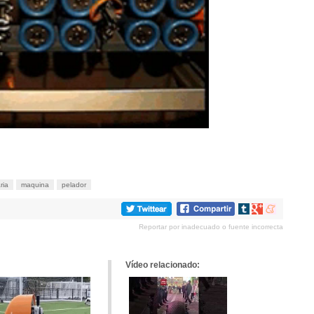
ria
maquina
pelador
Compartir
Compartir
Compartir
en
en
en
Reportar por inadecuado o fuente incorrecta
tumblr
Google+
meneame
Vídeo relacionado: