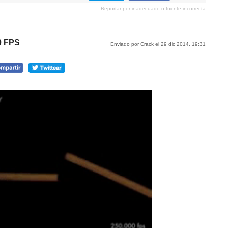
en
en
en
Reportar por inadecuado o fuente incorrecta
tumblr
Google+
meneame
0 FPS
Enviado por Crack el 29 dic 2014, 19:31