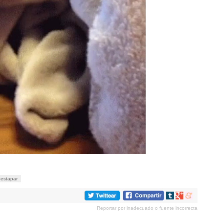
destapar
Compartir
Compartir
Compartir
en
en
en
Reportar por inadecuado o fuente incorrecta
tumblr
Google+
meneame