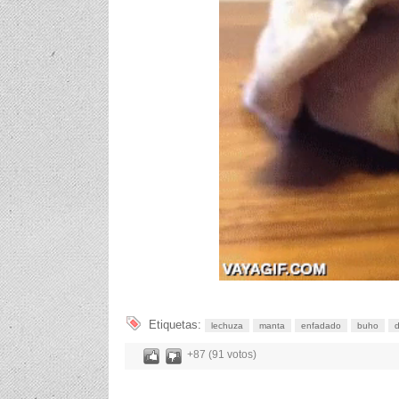
Etiquetas:
lechuza
manta
enfadado
buho
+87 (91 votos)