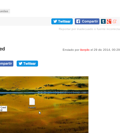
ruedas
Compartir
Compartir
Compartir
en
en
en
Reportar por inadecuado o fuente incorrecta
tumblr
Google+
meneame
eed
Enviado por
ikerpilo
el 29 dic 2014, 00:29