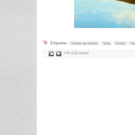
Etiquetas:
Cambio de nombre
Unity
Victory
Ass
+78 (118 votos)