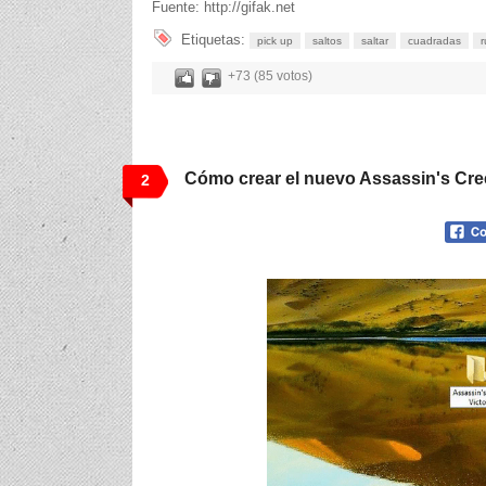
Fuente: http://gifak.net
Etiquetas:
pick up
saltos
saltar
cuadradas
+73 (85 votos)
Cómo crear el nuevo Assassin's Cr
2