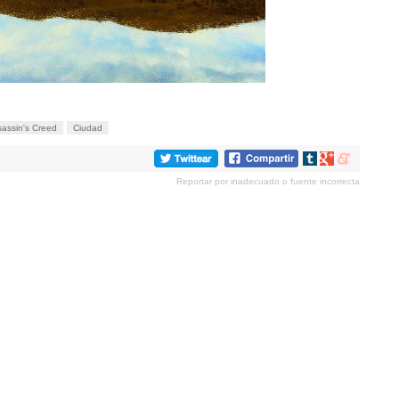
assin's Creed
Ciudad
Compartir
Compartir
Compartir
en
en
en
Reportar por inadecuado o fuente incorrecta
tumblr
Google+
meneame