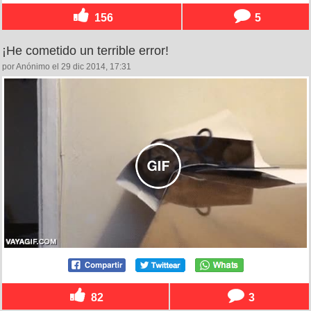
156
5
¡He cometido un terrible error!
por Anónimo el 29 dic 2014, 17:31
82
3