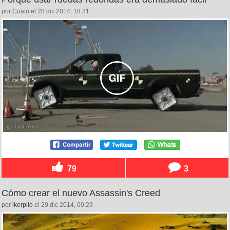
por Cuatri el 28 dic 2014, 18:31
79
3
Cómo crear el nuevo Assassin's Creed
por
ikerpilo
el 29 dic 2014, 00:29