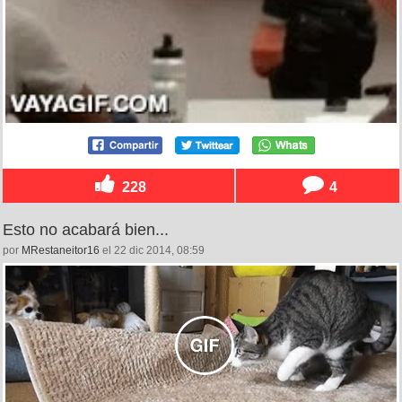
228
4
Esto no acabará bien...
por
MRestaneitor16
el 22 dic 2014, 08:59