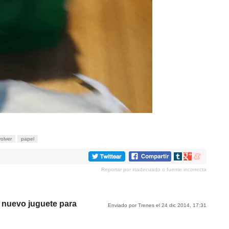
olver
papel
Compartir
Compartir
Compartir
en
en
en
Reportar por inadecuado o fuente incorrecta
tumblr
Google+
meneame
 nuevo juguete para
Enviado por Trenes el 24 dic 2014, 17:31