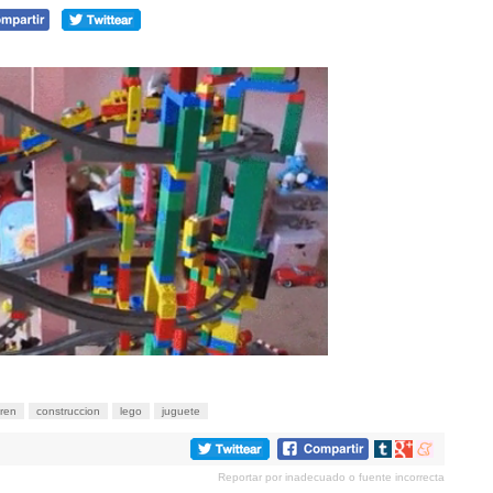
tren
construccion
lego
juguete
Compartir
Compartir
Compartir
en
en
en
Reportar por inadecuado o fuente incorrecta
tumblr
Google+
meneame