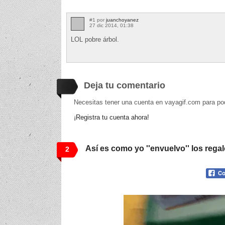
#1 por
juanchoyanez
27 dic 2014, 01:38
LOL pobre árbol.
Deja tu comentario
Necesitas tener una cuenta en vayagif.com para po
¡Registra tu cuenta ahora!
Así es como yo ''envuelvo'' los rega
2