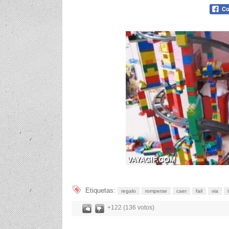
Etiquetas:
regalo
romperse
caer
fail
via
+122 (136 votos)