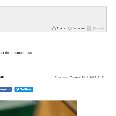
A favor
En contra
(0 votos)
0
der dejar comentarios.
los
Enviado por Trucos el 24 dic 2014, 21:31