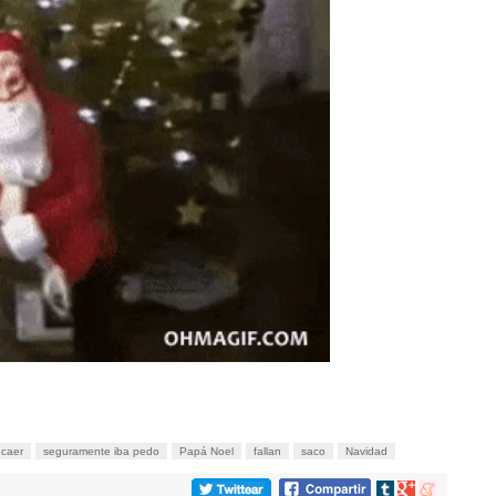
caer
seguramente iba pedo
Papá Noel
fallan
saco
Navidad
Compartir
Compartir
Compartir