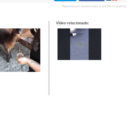
en
en
en
Reportar por inadecuado o fuente incorrecta
tumblr
Google+
meneame
Vídeo relacionado: