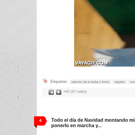
Etiquetas:
adentro de la bolsa y fuera
regalos
env
+65 (97 votos)
Todo el día de Navidad montando mi
4
ponerlo en marcha y...