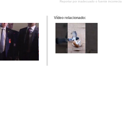
Reportar por inadecuado o fuente incorrecta
tumblr
Google+
meneame
Vídeo relacionado: