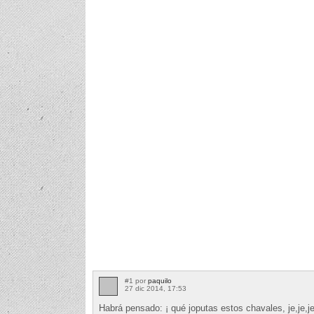
#1 por
paquilo
27 dic 2014, 17:53
Habrá pensado: ¡ qué joputas estos chavales, je,je,j