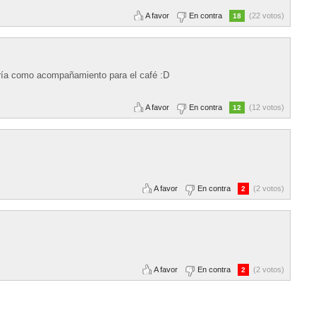
A favor
En contra
(22 votos)
18
iría como acompañamiento para el café :D
A favor
En contra
(12 votos)
12
A favor
En contra
(2 votos)
2
A favor
En contra
(2 votos)
2