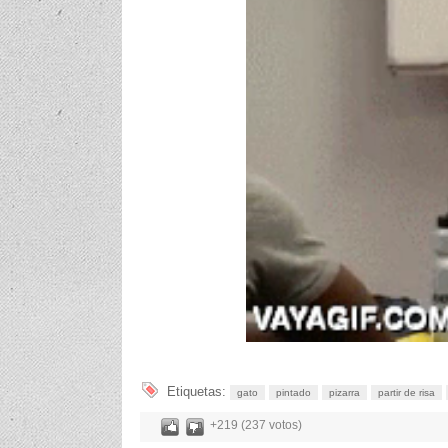
Etiquetas:
gato
pintado
pizarra
partir de risa
+219 (237 votos)