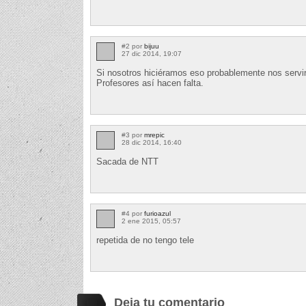
#2 por
bijuu
27 dic 2014, 19:07
Si nosotros hiciéramos eso probablemente nos serv
Profesores así hacen falta.
#3 por
mrepic
28 dic 2014, 16:40
Sacada de NTT
#4 por
furioazul
2 ene 2015, 05:57
repetida de no tengo tele
Deja tu comentario