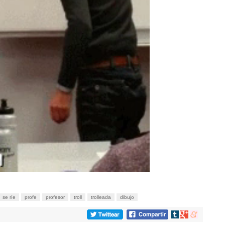
se ríe
profe
profesor
troll
trolleada
dibujo
Compartir
Compartir
Compartir
en
en
en