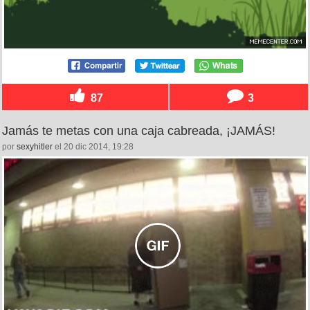
87
3
Jamás te metas con una caja cabreada, ¡JAMÁS!
por
sexyhitler
el 20 dic 2014, 19:28