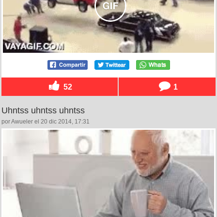
52
1
Uhntss uhntss uhntss
por Awueler el 20 dic 2014, 17:31