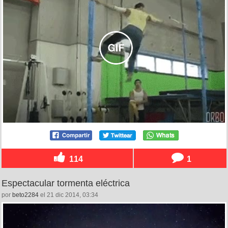
114
1
Espectacular tormenta eléctrica
por
beto2284
el 21 dic 2014, 03:34