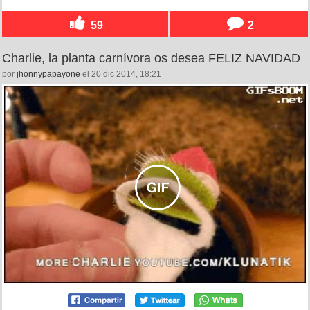
59
2
Charlie, la planta carnívora os desea FELIZ NAVIDAD
por
jhonnypapayone
el 20 dic 2014, 18:21