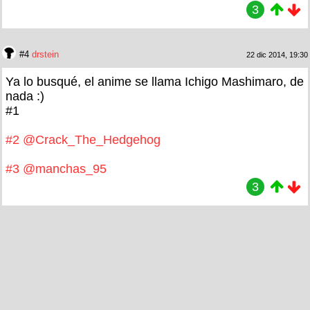
3
#4
drstein
22 dic 2014, 19:30
Ya lo busqué, el anime se llama Ichigo Mashimaro, de
nada :)
#1
#2
@Crack_The_Hedgehog
#3
@manchas_95
3