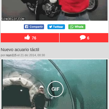
76
6
Nuevo acuario táctil
por
rayo115
el 21 dic 2014, 00:30