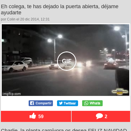
Eh colega, te has dejado la puerta abierta, déjame
ayudarte
por Colin el 20 dic 2014, 12:31
59
2
Charlie, la planta carnívora os desea FELIZ NAVIDAD