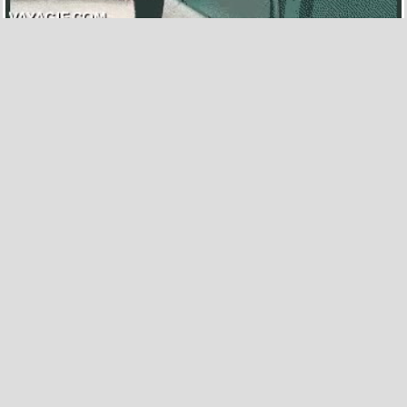
107
4
Y a esto le llamo yo mala suerte o pésima puntería
por
jhonnypapayone
el 20 dic 2014, 18:30