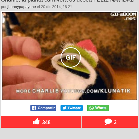
por
jhonnypapayone
el 20 dic 2014, 18:21
348
3