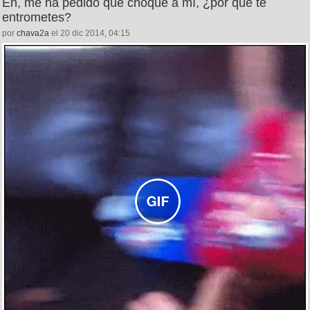
Eh, me ha pedido que choque a mí, ¿por qué te
entrometes?
por
chava2a
el 20 dic 2014, 04:15