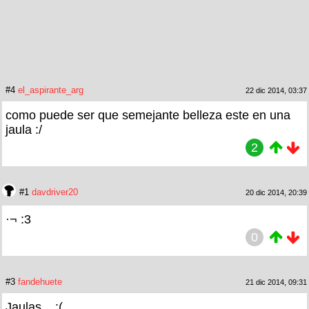
#4
el_aspirante_arg
22 dic 2014, 03:37
como puede ser que semejante belleza este en una
jaula :/
2
#1
davdriver20
20 dic 2014, 20:39
·¬ :3
0
#3
fandehuete
21 dic 2014, 09:31
Jaulas... :(