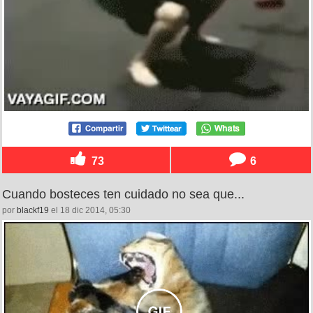
73
6
Cuando bosteces ten cuidado no sea que...
por
blackf19
el 18 dic 2014, 05:30