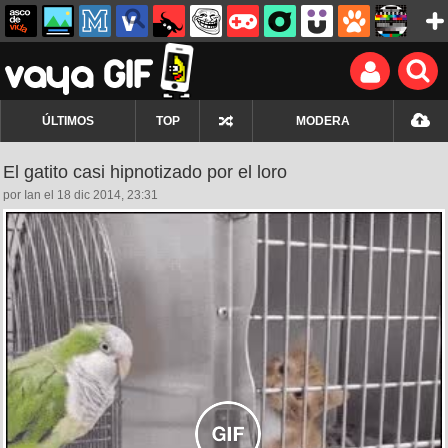
ÚLTIMOS
TOP
MODERA
El gatito casi hipnotizado por el loro
por Ian el 18 dic 2014, 23:31