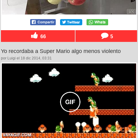
66
5
Yo recordaba a Super Mario algo menos violento
por Luigi el 18 dic 2014, 03:31