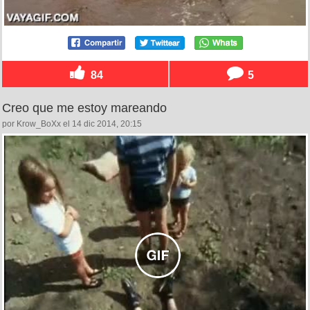
84
5
Creo que me estoy mareando
por Krow_BoXx el 14 dic 2014, 20:15