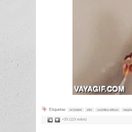
Etiquetas:
el hobbit
elfo
cuchillos elficos
stephe
+35 (115 votos)