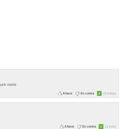
huck norris
A favor
En contra
(3 votos)
3
A favor
En contra
(1 voto)
1