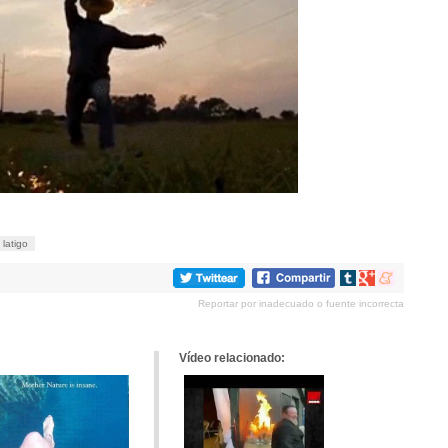
latigo
Compartir
Compartir
Compartir
en
en
en
Reportar por inadecuado o fuente incorrecta
tumblr
Google+
meneame
Vídeo relacionado: