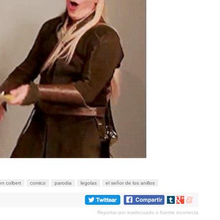
n colbert
comico
parodia
legolas
el señor de los anillos
Compartir
Compartir
Compartir
en
en
en
Reportar por inadecuado o fuente incorrecta
tumblr
Google+
meneame