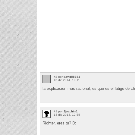
#2 por
david55384
16 dic 2014, 10:11
la explicacion mas racional, es que es el látigo de c
#1 por
1joachim1
14 dic 2014, 12:55
Richter, eres tu? D: