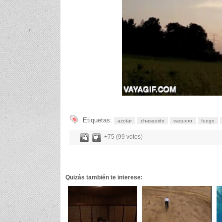
Etiquetas:
azotar
chasquido
vaquero
fuego
+75 (99 votos)
Quizás también te interese: