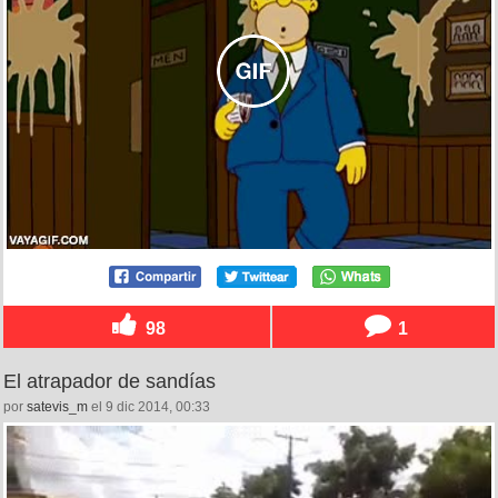
98
1
El atrapador de sandías
por
satevis_m
el 9 dic 2014, 00:33