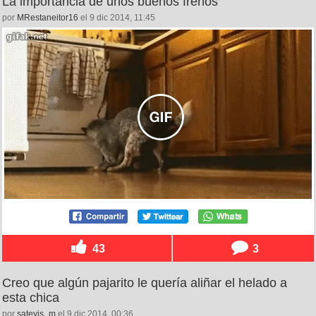
La importancia de unos buenos frenos
por
MRestaneitor16
el 9 dic 2014, 11:45
43
3
Creo que algún pajarito le quería aliñar el helado a
esta chica
por
satevis_m
el 9 dic 2014, 00:36