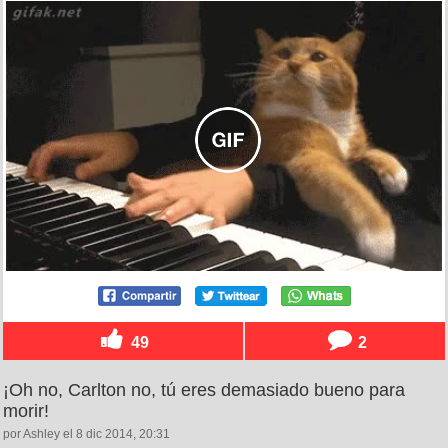
49
2
¡Oh no, Carlton no, tú eres demasiado bueno para
morir!
por Ashley el 8 dic 2014, 20:31