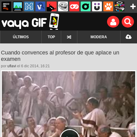
ÚLTIMOS
TOP
MODERA
Cuando convences al profesor de que aplace un
examen
por
uflavi
el 6 dic 2014, 16:21