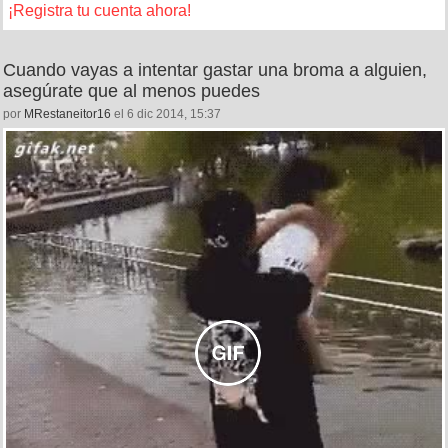
¡Registra tu cuenta ahora!
Cuando vayas a intentar gastar una broma a alguien,
asegúrate que al menos puedes
por
MRestaneitor16
el 6 dic 2014, 15:37