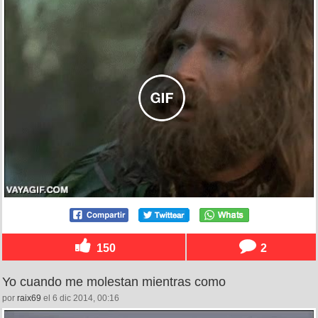
150
2
Yo cuando me molestan mientras como
por
raix69
el 6 dic 2014, 00:16