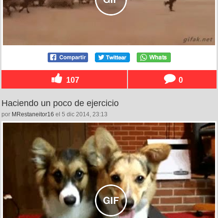
107
0
Haciendo un poco de ejercicio
por
MRestaneitor16
el 5 dic 2014, 23:13