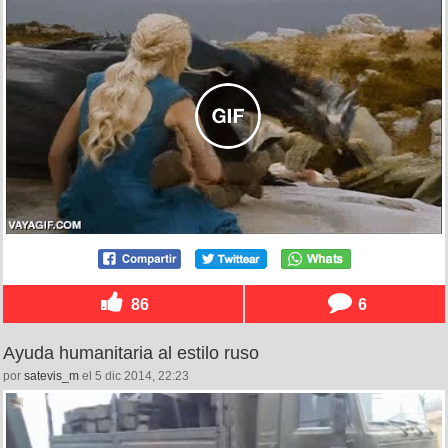
86
6
Ayuda humanitaria al estilo ruso
por
satevis_m
el 5 dic 2014, 22:23