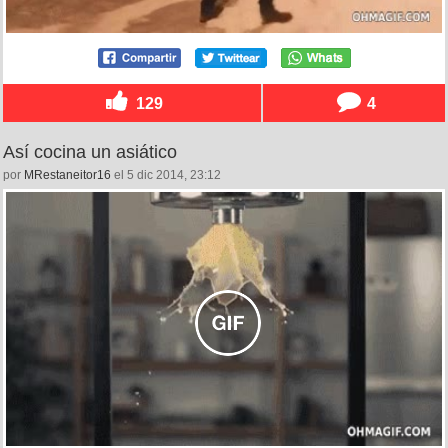
129
4
Así cocina un asiático
por
MRestaneitor16
el 5 dic 2014, 23:12