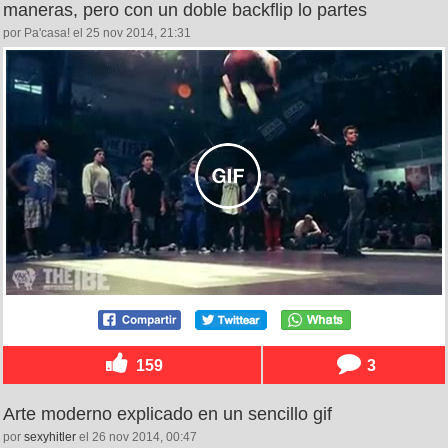
maneras, pero con un doble backflip lo partes
por Pa'casa! el 25 nov 2014, 21:31
159
3
Arte moderno explicado en un sencillo gif
por
sexyhitler
el 26 nov 2014, 00:47