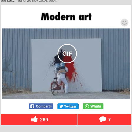
por
sexyhitler
el 26 nov 2014, 00:47
269
7