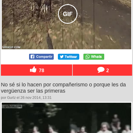
78
2
No sé si lo hacen por compañerismo o porque les da
vergüenza ser las primeras
por Gurlz el 26 nov 2014, 13:31