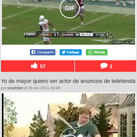
57
3
Yo de mayor quiero ser actor de anuncios de teletienda
por
sexyhitler
el 26 nov 2014, 00:49