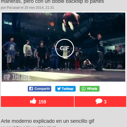
maneras, pero con un doble backflip lo partes
por Pa'casa! el 25 nov 2014, 21:31
159
3
Arte moderno explicado en un sencillo gif