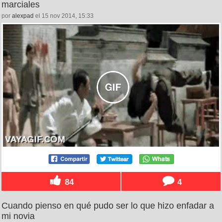
marciales
por
alexpad
el 15 nov 2014, 15:33
84
4
Cuando pienso en qué pudo ser lo que hizo enfadar a
mi novia