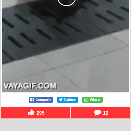
295
12