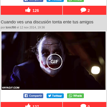
126
2
Cuando ves una discusión tonta ente tus amigos
por
tonicf98
el 12 nov 2014, 19:36
127
0