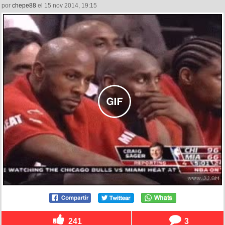
por
chepe88
el 15 nov 2014, 19:15
241
3