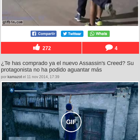
272
4
¿Te has comprado ya el nuevo Assassin's Creed? Su
protagonista no ha podido aguantar más
por
kamazot
el 11 nov 2014, 17:39