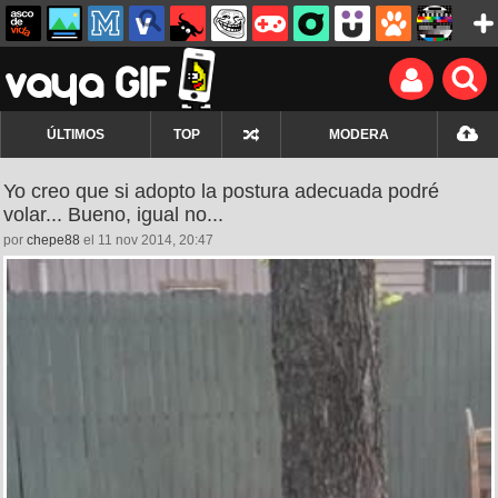
ÚLTIMOS
TOP
MODERA
Yo creo que si adopto la postura adecuada podré
volar... Bueno, igual no...
por
chepe88
el 11 nov 2014, 20:47