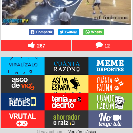
267
12
© vayagif.com –
Versión clásica