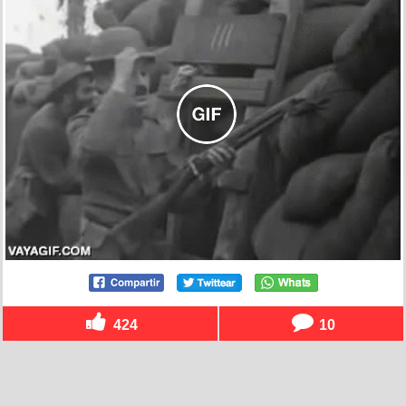
424
10