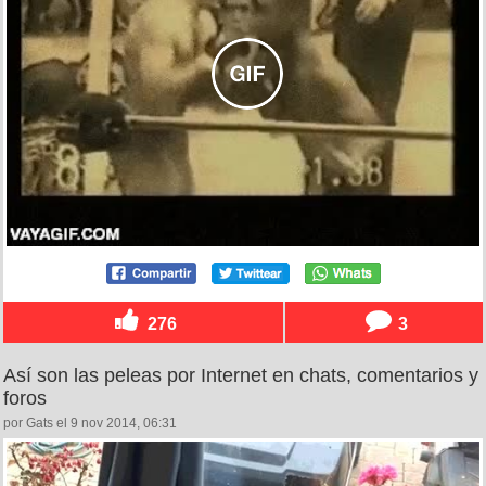
276
3
Así son las peleas por Internet en chats, comentarios y
foros
por Gats el 9 nov 2014, 06:31