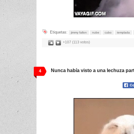
Etiquetas:
jimmy fallon
nube
cubo
templada
+107 (113 votos)
Nunca había visto a una lechuza part
4