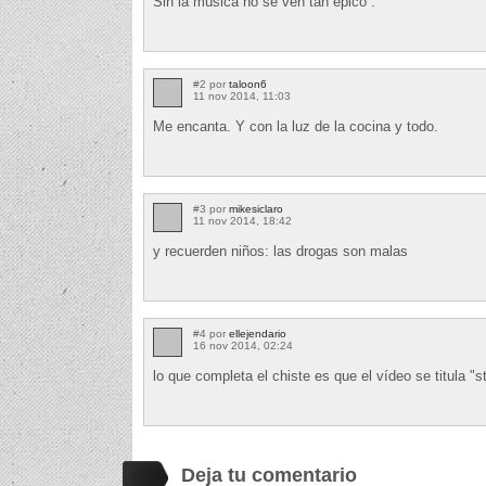
Sin la música no se ven tan épico .
#2 por
taloon6
11 nov 2014, 11:03
Me encanta. Y con la luz de la cocina y todo.
#3 por
mikesiclaro
11 nov 2014, 18:42
y recuerden niños: las drogas son malas
#4 por
ellejendario
16 nov 2014, 02:24
lo que completa el chiste es que el vídeo se titula "
Deja tu comentario