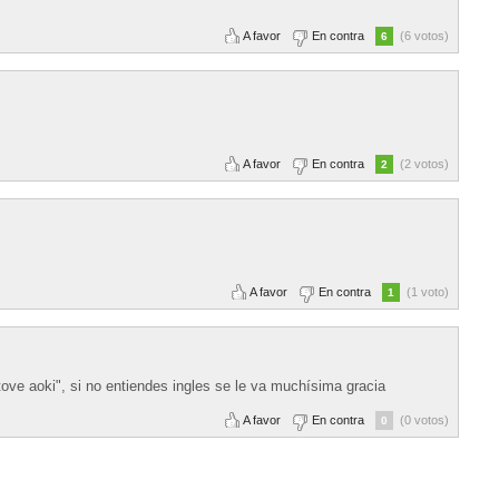
A favor
En contra
(6 votos)
6
A favor
En contra
(2 votos)
2
A favor
En contra
(1 voto)
1
stove aoki", si no entiendes ingles se le va muchísima gracia
A favor
En contra
(0 votos)
0