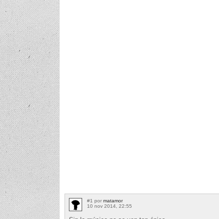
#1 por
matamor
10 nov 2014, 22:55