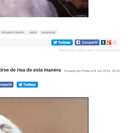
nitrogeno liquido
agua
programa
Compartir
Compartir
Compartir
en
en
en
Reportar por inadecuado o fuente incorrecta
tumblr
Google+
meneame
irse de risa de esta manera
Enviado por Potter el 8 nov 2014, 23:31