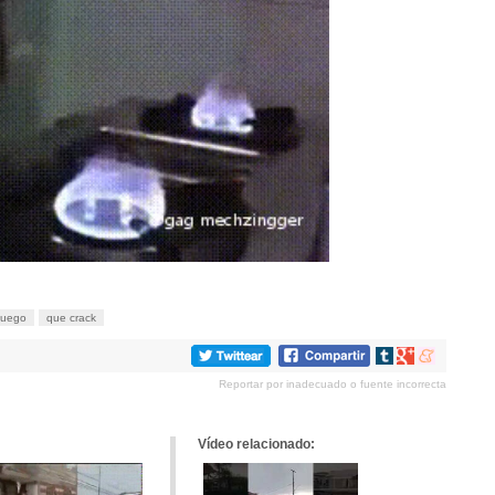
fuego
que crack
Compartir
Compartir
Compartir
en
en
en
Reportar por inadecuado o fuente incorrecta
tumblr
Google+
meneame
Vídeo relacionado: