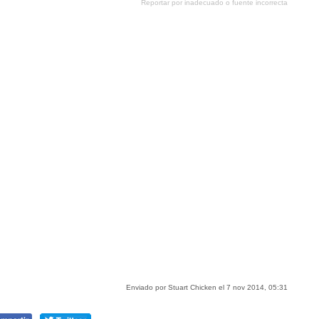
Reportar por inadecuado o fuente incorrecta
tumblr
Google+
meneame
Enviado por Stuart Chicken el 7 nov 2014, 05:31