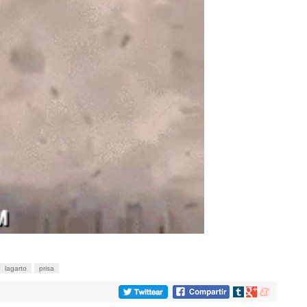
lagarto
prisa
Compartir
Compartir
Compartir
en
en
en