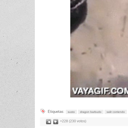
Etiquetas:
susto
dragon barbudo
salir corriendo
+228 (230 votos)