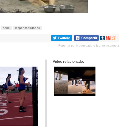
perro
responsabilidades
Compartir
Compartir
Compartir
en
en
en
Reportar por inadecuado o fuente incorrecta
tumblr
Google+
meneame
Vídeo relacionado: