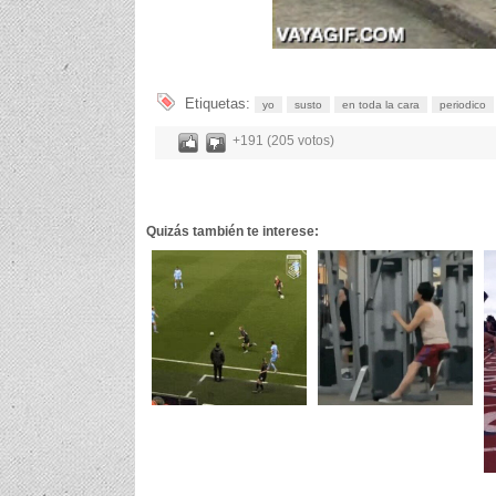
Etiquetas:
yo
susto
en toda la cara
periodico
+191 (205 votos)
Quizás también te interese: