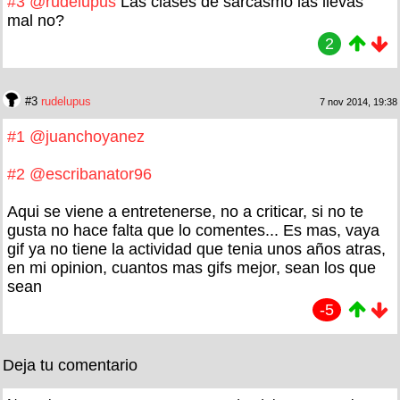
#3
@rudelupus
Las clases de sarcasmo las llevas
mal no?
2
#3
rudelupus
7 nov 2014, 19:38
#1
@juanchoyanez
#2
@escribanator96
Aqui se viene a entretenerse, no a criticar, si no te
gusta no hace falta que lo comentes... Es mas, vaya
gif ya no tiene la actividad que tenia unos años atras,
en mi opinion, cuantos mas gifs mejor, sean los que
sean
-5
Deja tu comentario