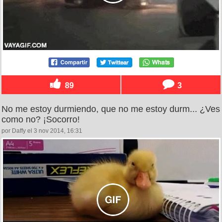
89
3
No me estoy durmiendo, que no me estoy durm... ¿Ves
como no? ¡Socorro!
por Daffy el 3 nov 2014, 16:31