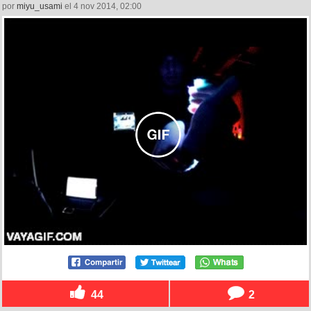
por
miyu_usami
el 4 nov 2014, 02:00
44
2