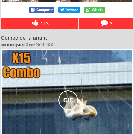
113
3
Combo de la araña
por
mamgvo
el 3 nov 2014, 19:01