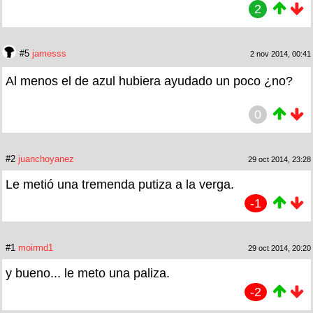
2
#5
jamesss
2 nov 2014, 00:41
Al menos el de azul hubiera ayudado un poco ¿no?
0
#2
juanchoyanez
29 oct 2014, 23:28
Le metió una tremenda putiza a la verga.
-1
#1
moirmd1
29 oct 2014, 20:20
y bueno... le meto una paliza.
-2