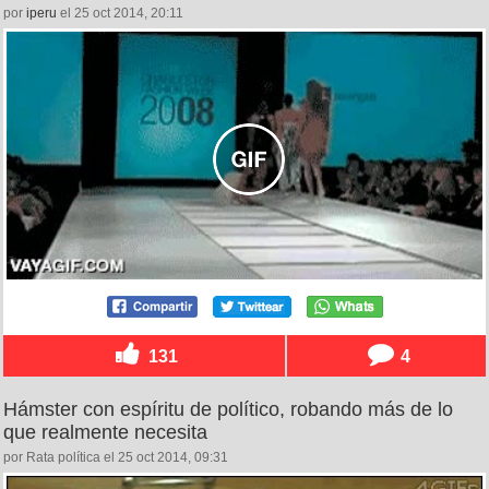
por
iperu
el 25 oct 2014, 20:11
131
4
Hámster con espíritu de político, robando más de lo
que realmente necesita
por Rata política el 25 oct 2014, 09:31