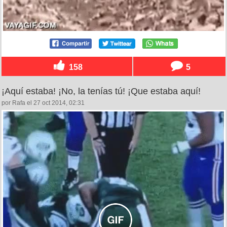
158
5
¡Aquí estaba! ¡No, la tenías tú! ¡Que estaba aquí!
por Rafa el 27 oct 2014, 02:31