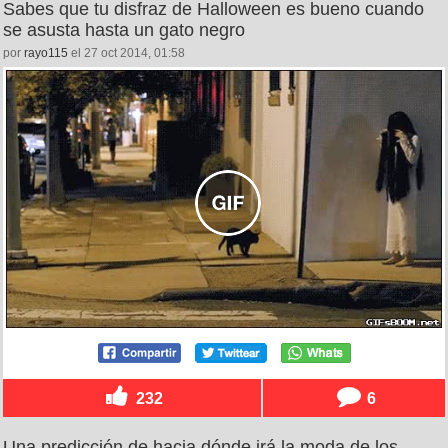
Sabes que tu disfraz de Halloween es bueno cuando
se asusta hasta un gato negro
por
rayo115
el 27 oct 2014, 01:58
232
6
Una predicción de hacia dónde irá la moda de los