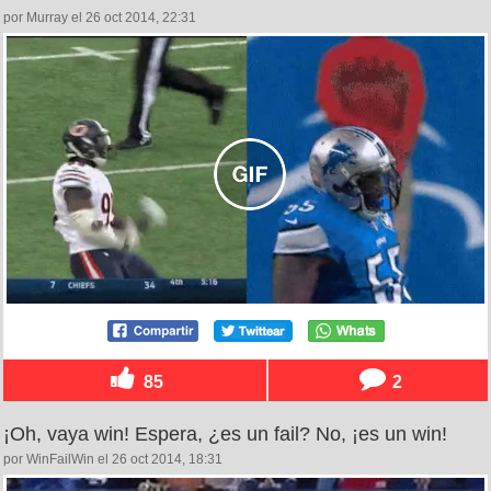
por Murray el 26 oct 2014, 22:31
85
2
¡Oh, vaya win! Espera, ¿es un fail? No, ¡es un win!
por WinFailWin el 26 oct 2014, 18:31