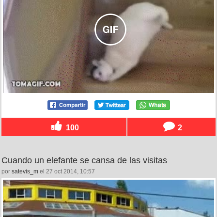
100
2
Cuando un elefante se cansa de las visitas
por
satevis_m
el 27 oct 2014, 10:57