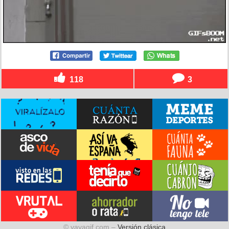
118
3
© vayagif.com –
Versión clásica