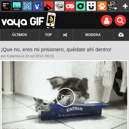
ÚLTIMOS
TOP
MODERA
¡Que no, eres mi prisionero, quédate ahí dentro!
por Caterina el 24 oct 2014, 06:31