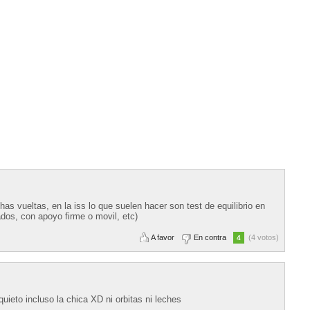
s vueltas, en la iss lo que suelen hacer son test de equilibrio en
ados, con apoyo firme o movil, etc)
A favor
En contra
(4 votos)
4
uieto incluso la chica XD ni orbitas ni leches