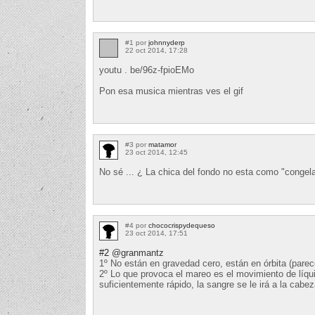
#1 por
johnnyderp
22 oct 2014, 17:28
youtu . be/96z-fpioEMo
Pon esa musica mientras ves el gif
#3 por
matamor
23 oct 2014, 12:45
No sé ... ¿ La chica del fondo no esta como "congel
#4 por
chococrispydequeso
23 oct 2014, 17:51
#2
@granmantz
1º No están en gravedad cero, están en órbita (parec
2º Lo que provoca el mareo es el movimiento de líqui
suficientemente rápido, la sangre se le irá a la cabe