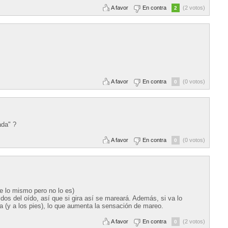
A favor
En contra
(2 votos)
2
A favor
En contra
(0 votos)
0
ada" ?
A favor
En contra
(0 votos)
0
e lo mismo pero no lo es)
dos del oído, así que si gira así se mareará. Además, si va lo
za (y a los pies), lo que aumenta la sensación de mareo.
A favor
En contra
(2 votos)
0