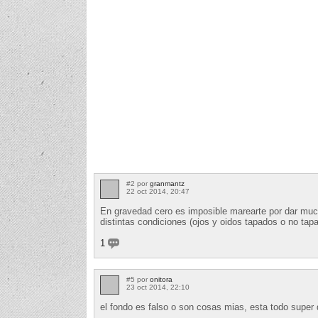
#2 por
granmantz
22 oct 2014, 20:47
En gravedad cero es imposible marearte por dar mucha
distintas condiciones (ojos y oidos tapados o no tap
1
#5 por
onitora
23 oct 2014, 22:10
el fondo es falso o son cosas mias, esta todo super q