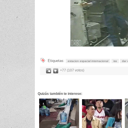
Etiquetas:
estacion espacial internacional
iss
dar 
+77 (107 votos)
Quizás también te interese: