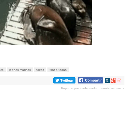
sco
leones marinos
focas
tirar a todas
Compartir
Compartir
Compartir
en
en
en
Reportar por inadecuado o fuente incorrecta
tumblr
Google+
meneame