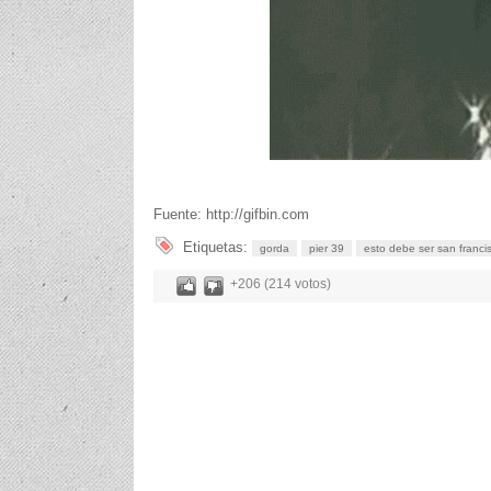
Fuente: http://gifbin.com
Etiquetas:
gorda
pier 39
esto debe ser san franci
+206 (214 votos)