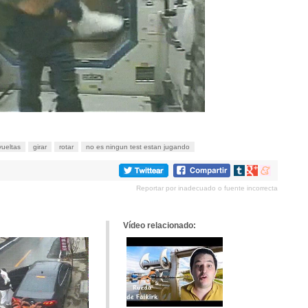
vueltas
girar
rotar
no es ningun test estan jugando
Compartir
Compartir
Compartir
en
en
en
Reportar por inadecuado o fuente incorrecta
tumblr
Google+
meneame
Vídeo relacionado: