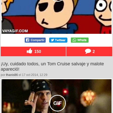
150
2
¡Uy, cuidado todos, un Tom Cruise salvaje y malote
apareció!
por
thanis86
el 17 oct 2014, 12:29