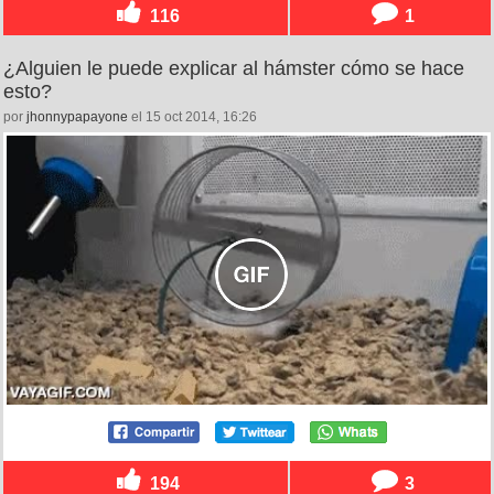
116
1
¿Alguien le puede explicar al hámster cómo se hace
esto?
por
jhonnypapayone
el 15 oct 2014, 16:26
194
3