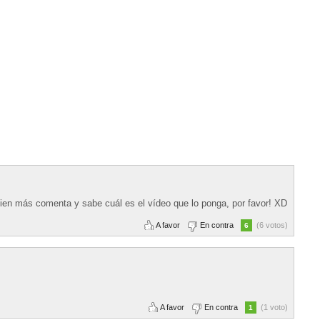
uien más comenta y sabe cuál es el vídeo que lo ponga, por favor! XD
A favor
En contra
(6 votos)
6
A favor
En contra
(1 voto)
1