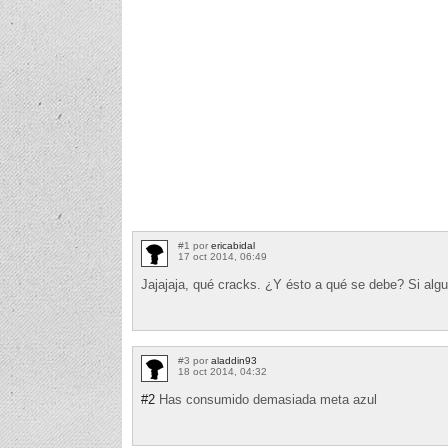
#1 por
ericabidal
17 oct 2014, 06:49
Jajajaja, qué cracks. ¿Y ésto a qué se debe? Si alg
#3 por
aladdin93
18 oct 2014, 04:32
#2
Has consumido demasiada meta azul