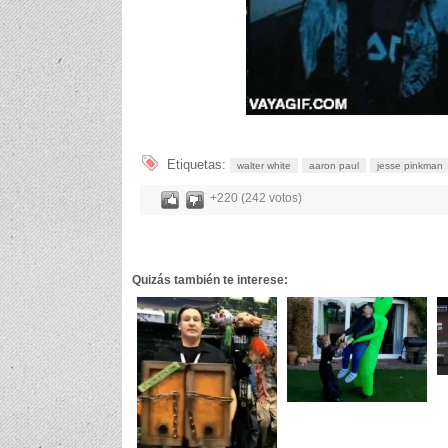
Etiquetas:
walter white
aaron paul
jesse pinkman
+220 (242 votos)
Quizás también te interese: