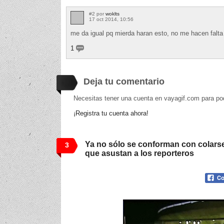
#2 por
woklts
17 oct 2014, 10:56
me da igual pq mierda haran esto, no me hacen falta
1
Deja tu comentario
Necesitas tener una cuenta en vayagif.com para po
¡Registra tu cuenta ahora!
Ya no sólo se conforman con colarse
3
que asustan a los reporteros