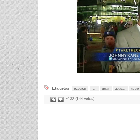
Etiquetas:
baseball
fan
gritar
asustar
susto
+132 (144 votos)