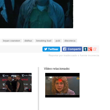
bryan cranston
disfraz
breaking bad
pub
discoteca
Compartir
Compartir
Compartir
en
en
en
Reportar por inadecuado o fuente incorrecta
tumblr
Google+
meneame
Vídeo relacionado: