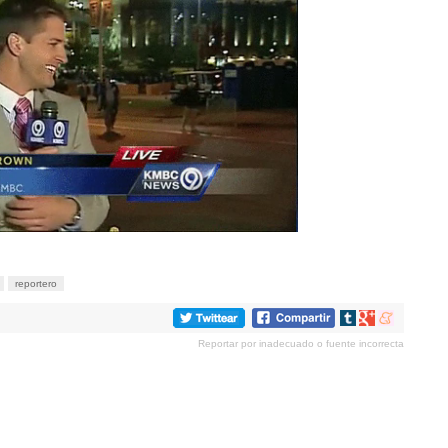
reportero
Compartir
Compartir
Compartir
en
en
en
Reportar por inadecuado o fuente incorrecta
tumblr
Google+
meneame