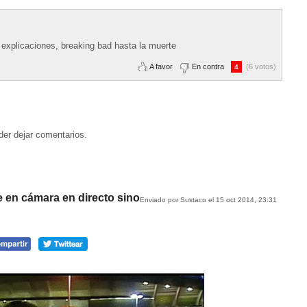
 explicaciones, breaking bad hasta la muerte
A favor
En contra
(6 votos)
4
der dejar comentarios.
 en cámara en directo sino
Enviado por Sustaco el 15 oct 2014, 23:31