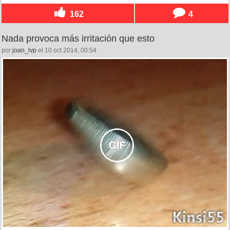
162
4
Nada provoca más irritación que esto
por
joan_lvp
el 10 oct 2014, 00:54