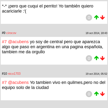
*-* ¡pero que cuqui el perrito! Yo también quiero
acariciarle :'(
0
#9
cirocov
18 oct 2014, 18:43
#7
@acubens
yo soy de central pero que aparezca
algo que paso en argentina en una pagina española,
tambien me da orgullo
0
#10
nico1703
19 oct 2014, 05:52
#7
@acubens
Yo tambien vivo en quilmes,pero no del
equipo solo de la ciudad
0