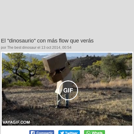
El ''dinosaurio'' con más flow que verás
por The best dinosaur el 13 oct 2014, 00:54