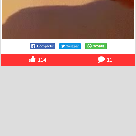
114
11