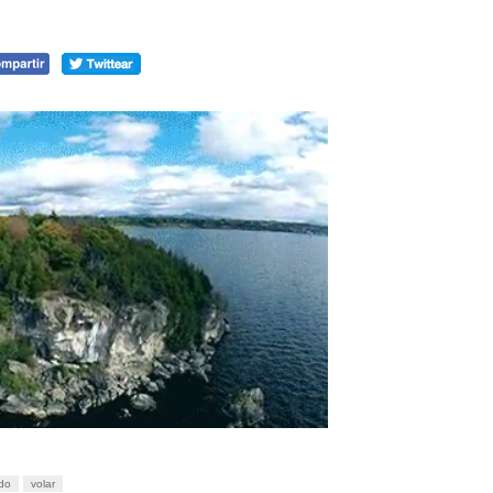
ado
volar