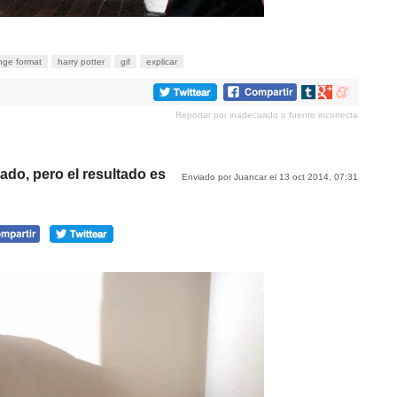
nge format
harry potter
gif
explicar
Compartir
Compartir
Compartir
en
en
en
Reportar por inadecuado o fuente incorrecta
tumblr
Google+
meneame
ado, pero el resultado es
Enviado por Juancar el 13 oct 2014, 07:31