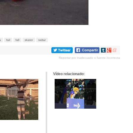
a
fail
fall
skater
saltar
Compartir
Compartir
Compartir
en
en
en
Reportar por inadecuado o fuente incorrecta
tumblr
Google+
meneame
Vídeo relacionado: