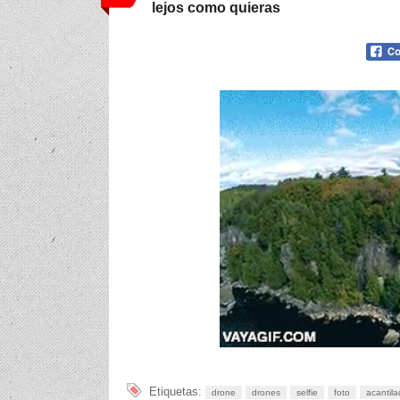
lejos como quieras
Etiquetas:
drone
drones
selfie
foto
acantil