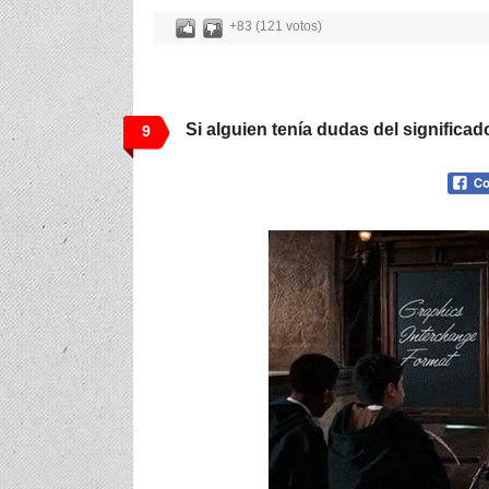
+83 (121 votos)
Si alguien tenía dudas del significado
9