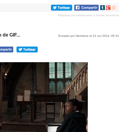
Compartir
Compartir
Compartir
en
en
en
Reportar por inadecuado o fuente incorrecta
tumblr
Google+
meneame
 de GIF...
Enviado por Hermione el 12 oct 2014, 05:31