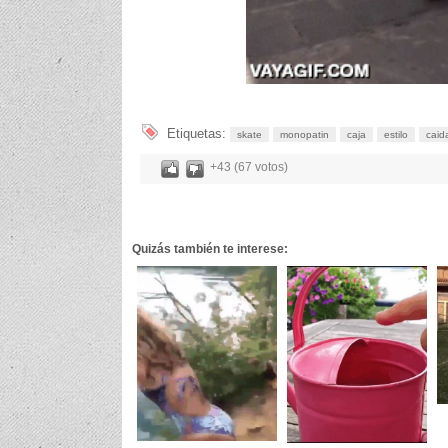
Etiquetas:
skate
monopatin
caja
estilo
caid
+43 (67 votos)
Quizás también te interese: