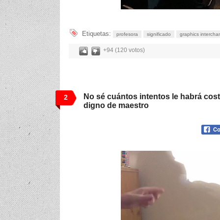
Etiquetas:
profesora
significado
graphics intercha
+94 (120 votos)
No sé cuántos intentos le habrá cost
2
digno de maestro