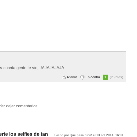
 es cuanta gente te vio, JAJAJAJAJA
A favor
En contra
(2 votos)
2
der dejar comentarios.
te los selfies de tan
Enviado por Que pasa dron! el 13 oct 2014, 16:31