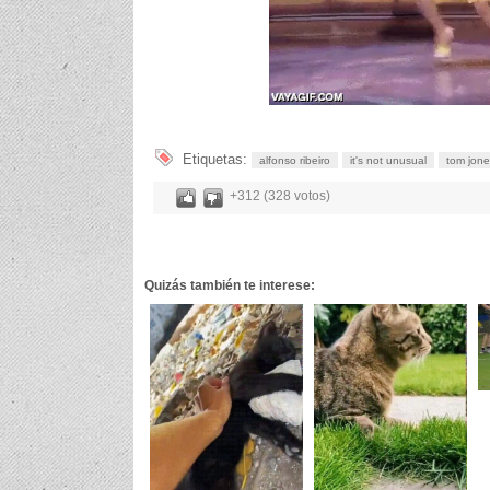
Etiquetas:
alfonso ribeiro
it's not unusual
tom jone
+312 (328 votos)
Quizás también te interese: