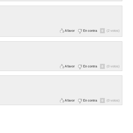
A favor
En contra
(2 votos)
0
A favor
En contra
(0 votos)
0
A favor
En contra
(0 votos)
0