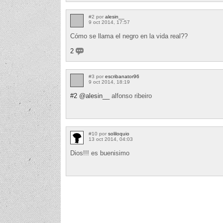
#2 por
alesin__
9 oct 2014, 17:57
Cómo se llama el negro en la vida real??
2
#3 por
escribanator96
9 oct 2014, 18:19
#2
@alesin__
alfonso ribeiro
#10 por
soliloquio
13 oct 2014, 04:03
Dios!!! es buenisimo