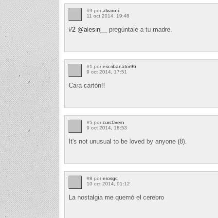
#9 por
alvarofc
11 oct 2014, 19:48
#2
@alesin__
pregúntale a tu madre.
#1 por
escribanator96
9 oct 2014, 17:51
Cara cartón!!
#5 por
curc0vein
9 oct 2014, 18:53
It's not unusual to be loved by anyone (8).
#8 por
erosgc
10 oct 2014, 01:12
La nostalgia me quemó el cerebro