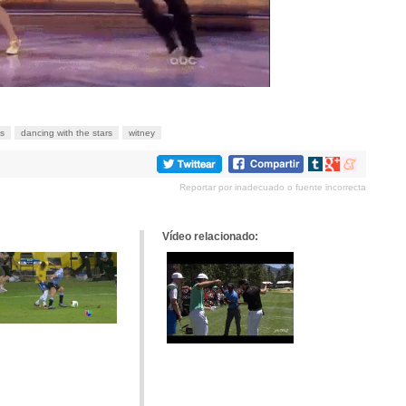
s
dancing with the stars
witney
Compartir
Compartir
Compartir
en
en
en
Reportar por inadecuado o fuente incorrecta
tumblr
Google+
meneame
Vídeo relacionado: