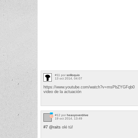
#11 por
soliloquio
13 oct 2014, 04:07
https://www.youtube.com/watch?v=msPbZYGFqb0
video de la actuación
#12 por
heavyoverdrive
19 oct 2014, 13:49
#7
@raits
olé tú!