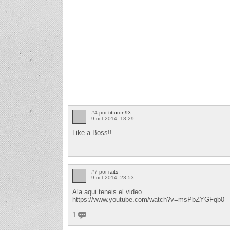
#4 por
tiburon93
9 oct 2014, 18:29
Like a Boss!!
#7 por
raits
9 oct 2014, 23:53
Ala aqui teneis el video.
https://www.youtube.com/watch?v=msPbZYGFqb0
1