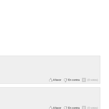
A favor
En contra
(0 votos)
0
A favor
En contra
(0 votos)
0