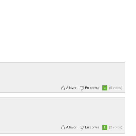
A favor
En contra
(5 votos)
3
A favor
En contra
(2 votos)
2