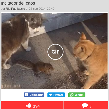
Incitador del caos
por
RidiPagliaccio
el 28 sep 2014, 20:40
194
3