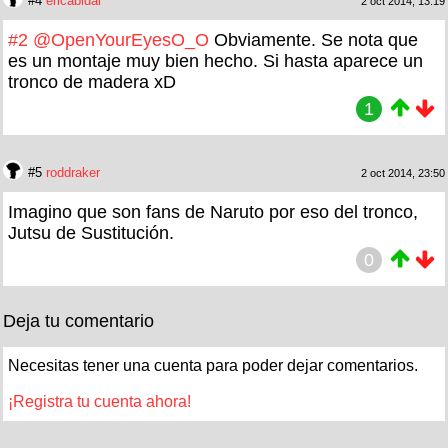
#4
ericabidal
2 oct 2014, 13:19
#2
@OpenYourEyesO_O
Obviamente. Se nota que
es un montaje muy bien hecho. Si hasta aparece un
tronco de madera xD
1
#5
roddraker
2 oct 2014, 23:50
Imagino que son fans de Naruto por eso del tronco,
Jutsu de Sustitución.
0
Deja tu comentario
Necesitas tener una cuenta para poder dejar comentarios.
¡Registra tu cuenta ahora!