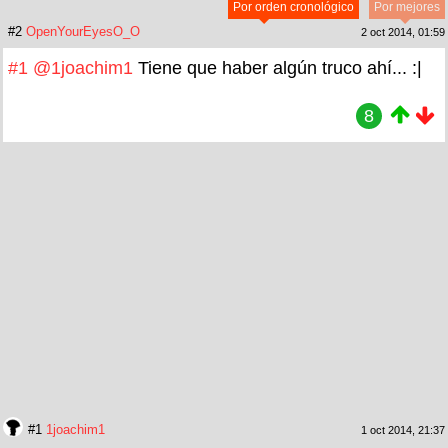
Por orden cronológico
Por mejores
#2
OpenYourEyesO_O
2 oct 2014, 01:59
#1
@1joachim1
Tiene que haber algún truco ahí... :|
8
#1
1joachim1
1 oct 2014, 21:37