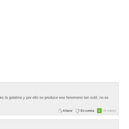
s la gelatina y por ello se produce ese fenomeno tan sutil, no es
A favor
En contra
(6 votos)
6