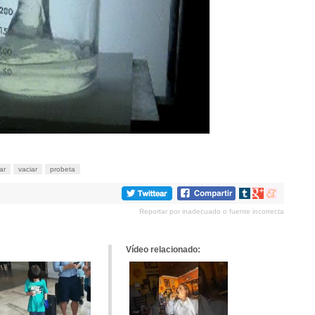
ar
vaciar
probeta
Compartir
Compartir
Compartir
en
en
en
Reportar por inadecuado o fuente incorrecta
tumblr
Google+
meneame
Vídeo relacionado: