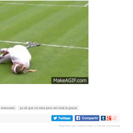
lesionada
ya sé que no roba pero ahí está la gracia
Compartir
Compartir
Compartir
en
en
en
Reportar por inadecuado o fuente incorrecta
tumblr
Google+
meneame