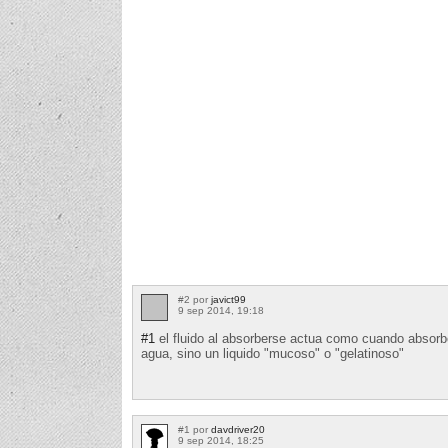
#2 por
javict99
9 sep 2014, 19:18
#1
el fluido al absorberse actua como cuando absorbe
agua, sino un liquido "mucoso" o "gelatinoso"
#1 por
davdriver20
9 sep 2014, 18:25