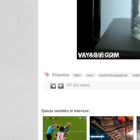
Etiquetas:
sifon
vaso
sustancia pegajosa
aspir
+57 (83 votos)
Quizás también te interese: