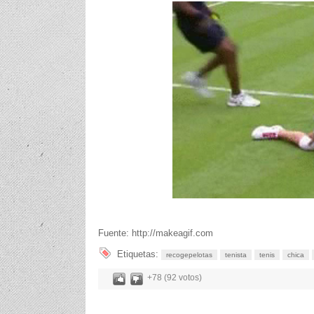
Fuente: http://makeagif.com
Etiquetas:
recogepelotas
tenista
tenis
chica
+78 (92 votos)