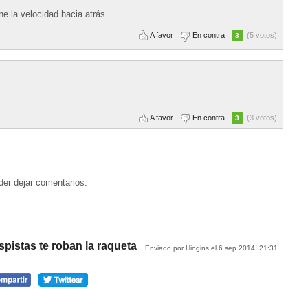
ne la velocidad hacia atrás
A favor
En contra
(5 votos)
3
A favor
En contra
(3 votos)
3
der dejar comentarios.
spistas te roban la raqueta
Enviado por Hingins el 6 sep 2014, 21:31