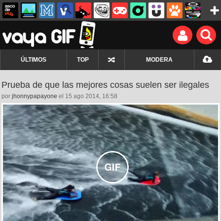
ÚLTIMOS
TOP
MODERA
Prueba de que las mejores cosas suelen ser ilegales
por
jhonnypapayone
el 15 ago 2014, 16:58