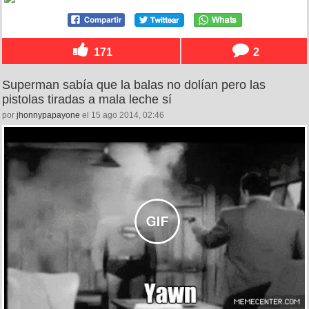
171
2
Superman sabía que la balas no dolían pero las
pistolas tiradas a mala leche sí
por
jhonnypapayone
el 15 ago 2014, 02:46