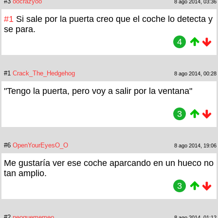
#3
oocrazyoo
8 ago 2014, 03:36
#1
Si sale por la puerta creo que el coche lo detecta y
se para.
4
#1
Crack_The_Hedgehog
8 ago 2014, 00:28
"Tengo la puerta, pero voy a salir por la ventana"
3
#6
OpenYourEyesO_O
8 ago 2014, 19:06
Me gustaría ver ese coche aparcando en un hueco no
tan amplio.
3
#2
neoquememeo
8 ago 2014, 01:12