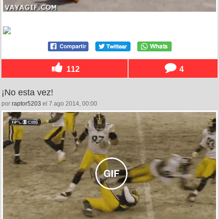
112
4
¡No esta vez!
por
raptor5203
el 7 ago 2014, 00:00