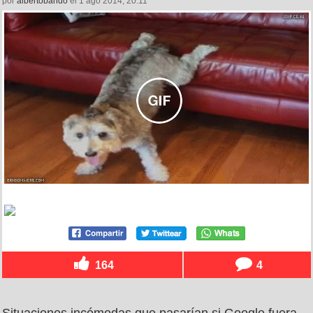
por
albertobando
el 1 ago 2014, 20:11
164
4
Situaciones incómodas que pasarían si Google fuera