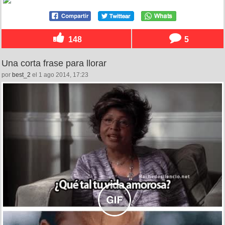
148
5
Una corta frase para llorar
por
best_2
el 1 ago 2014, 17:23