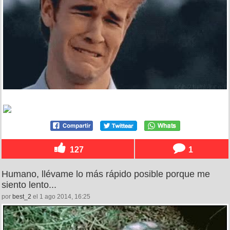
127
1
Humano, llévame lo más rápido posible porque me
siento lento...
por
best_2
el 1 ago 2014, 16:25