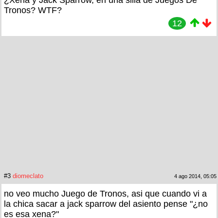
¿Xena y Jack Sparrow, en una silla de Juegos De
Tronos? WTF?
12
#3
diomeclato
4 ago 2014, 05:05
no veo mucho Juego de Tronos, asi que cuando vi a
la chica sacar a jack sparrow del asiento pense "¿no
es esa xena?"